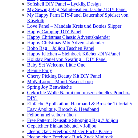
Softshell DIY Panel – Lycklig Design
My Sewing Bag Nähutensilien-Tasche / DIY Panel
My Happy Farm DIY-Panel Bauernhof Spielset von
Käselotti
Love Panel – Mandala Kreis und Botties Slipper
Happy Camping DIY Panel
Happy Christmas Classic Adventskalender
Happy Christmas Mix Adventskalender
Boho Bag – Jolijou Taschen Panel
Happy Kitchen – Steinbeck Küchen-DIY-Panel
Holiday Panel von Swafing – DIY Panel
Baby Set Welcome Little One
Beanie Party
Cherry Picking Beauty Kit DIY Panel
MuNaLoop – Mund-Nasen-Loop
Spring Joy Bettwäsche
Gekochte Wolle Naomi und unser schnelles Poncho-
DIY!
Einfache Applikation, Haarband & Brosche Tutorial //
Easy Applique, Brooch & Headband
Fellbommel selber nähen
Free Pattern: Reusable Shopping Bag // Jolijou
Gepatchter Einkaufsbeutel // Jolijou
Ideenpicker: Freebook Mister Fuchs Kissen
Ideenpicker: Freebook Ruck Zuck Minirock