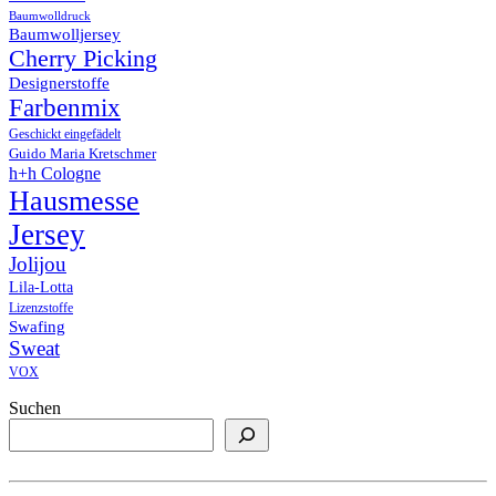
Baumwolldruck
Baumwolljersey
Cherry Picking
Designerstoffe
Farbenmix
Geschickt eingefädelt
Guido Maria Kretschmer
h+h Cologne
Hausmesse
Jersey
Jolijou
Lila-Lotta
Lizenzstoffe
Swafing
Sweat
VOX
Suchen