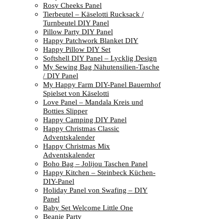
Rosy Cheeks Panel
Tierbeutel – Käselotti Rucksack /
Turnbeutel DIY Panel
Pillow Party DIY Panel
Happy Patchwork Blanket DIY
Happy Pillow DIY Set
Softshell DIY Panel – Lycklig Design
My Sewing Bag Nähutensilien-Tasche
/ DIY Panel
My Happy Farm DIY-Panel Bauernhof
Spielset von Käselotti
Love Panel – Mandala Kreis und
Botties Slipper
Happy Camping DIY Panel
Happy Christmas Classic
Adventskalender
Happy Christmas Mix
Adventskalender
Boho Bag – Jolijou Taschen Panel
Happy Kitchen – Steinbeck Küchen-
DIY-Panel
Holiday Panel von Swafing – DIY
Panel
Baby Set Welcome Little One
Beanie Party