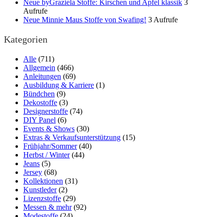
Neue byGraziela Stoffe: Kirschen und Apfel klassik
3
Aufrufe
Neue Minnie Maus Stoffe von Swafing!
3 Aufrufe
Kategorien
Alle
(711)
Allgemein
(466)
Anleitungen
(69)
Ausbildung & Karriere
(1)
Bündchen
(9)
Dekostoffe
(3)
Designerstoffe
(74)
DIY Panel
(6)
Events & Shows
(30)
Extras & Verkaufsunterstützung
(15)
Frühjahr/Sommer
(40)
Herbst / Winter
(44)
Jeans
(5)
Jersey
(68)
Kollektionen
(31)
Kunstleder
(2)
Lizenzstoffe
(29)
Messen & mehr
(92)
Modestoffe
(24)