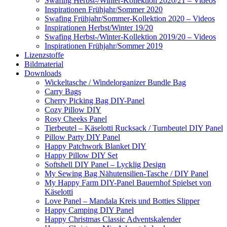
Swafing Herbst-/Winter-Kollektion 2020/21 – Videos
Inspirationen Frühjahr/Sommer 2020
Swafing Frühjahr/Sommer-Kollektion 2020 – Videos
Inspirationen Herbst/Winter 19/20
Swafing Herbst-/Winter-Kollektion 2019/20 – Videos
Inspirationen Frühjahr/Sommer 2019
Lizenzstoffe
Bildmaterial
Downloads
Wickeltasche / Windelorganizer Bundle Bag
Carry Bags
Cherry Picking Bag DIY-Panel
Cozy Pillow DIY
Rosy Cheeks Panel
Tierbeutel – Käselotti Rucksack / Turnbeutel DIY Panel
Pillow Party DIY Panel
Happy Patchwork Blanket DIY
Happy Pillow DIY Set
Softshell DIY Panel – Lycklig Design
My Sewing Bag Nähutensilien-Tasche / DIY Panel
My Happy Farm DIY-Panel Bauernhof Spielset von
Käselotti
Love Panel – Mandala Kreis und Botties Slipper
Happy Camping DIY Panel
Happy Christmas Classic Adventskalender