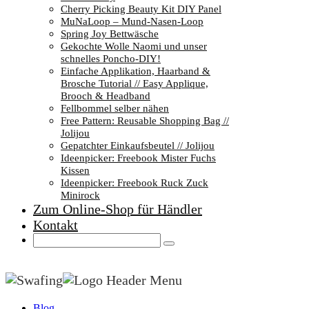
Cherry Picking Beauty Kit DIY Panel
MuNaLoop – Mund-Nasen-Loop
Spring Joy Bettwäsche
Gekochte Wolle Naomi und unser
schnelles Poncho-DIY!
Einfache Applikation, Haarband &
Brosche Tutorial // Easy Applique,
Brooch & Headband
Fellbommel selber nähen
Free Pattern: Reusable Shopping Bag //
Jolijou
Gepatchter Einkaufsbeutel // Jolijou
Ideenpicker: Freebook Mister Fuchs
Kissen
Ideenpicker: Freebook Ruck Zuck
Minirock
Zum Online-Shop für Händler
Kontakt
Blog