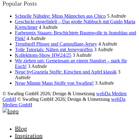
Popular Posts
Schnelle Nähidee: Miras Mäppchen aus Chico
5 Aufrufe
Geschickt eingefädelt – Das große Nähbuch mit Guido Maria
Kretschmer
4 Aufrufe
Farbenmix Staaars: Beschichtete Baumwolle in Jeansblau und
Pink!
4 Aufrufe
Trendstoff Plissee und Camouflage-Jersey
4 Aufrufe
Tolle Tutorials: Nähen mit Jerseystoffen
3 Aufrufe
Kollektions-Show HW24/25
3 Aufrufe
Wir ziehen um: Gemeinsam an einem Standort – stark für
Euch!
3 Aufrufe
Neue byGraziela Stoffe: Kirschen und Apfel klassik
3
Aufrufe
Neue Minnie Maus Stoffe von Swafing!
3 Aufrufe
© Swafing GmbH 2026; Design & Umsetzung
webDa Medien
GmbH
© Swafing GmbH 2026; Design & Umsetzung
webDa
Medien GmbH
Blog
Inspiration