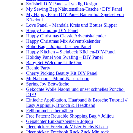
Softshell DIY Panel – Lycklig Design
My Sewing Bag Nähutensilien-Tasche / DIY Panel
My Happy Farm DIY-Panel Bauernhof Spielset von
Käselotti
Love Panel – Mandala Kreis und Botties Slipper
Happy Camping DIY Panel
Happy Christmas Classic Adventskalender
Happy Christmas Mix Adventskalender
Boho Bag – Jolijou Taschen Panel
Happy Kitchen – Steinbeck Küchen-DIY-Panel
Holiday Panel von Swafing – DIY Panel
Baby Set Welcome Little One
Beanie Party
Cherry Picking Beauty Kit DIY Panel
MuNaLoop – Mund-Nasen-Loop
Spring Joy Bettwäsche
Gekochte Wolle Naomi und unser schnelles Poncho-
DIY!
Einfache Applikation, Haarband & Brosche Tutorial //
Easy Applique, Brooch & Headband
Fellbommel selber nähen
Free Pattern: Reusable Shopping Bag // Jolijou
Gepatchter Einkaufsbeutel // Jolijou
Ideenpicker: Freebook Mister Fuchs Kissen
Ideenpicker: Freebook Ruck Zuck Minirock