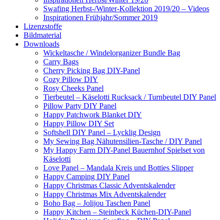
Swafing Herbst-/Winter-Kollektion 2019/20 – Videos
Inspirationen Frühjahr/Sommer 2019
Lizenzstoffe
Bildmaterial
Downloads
Wickeltasche / Windelorganizer Bundle Bag
Carry Bags
Cherry Picking Bag DIY-Panel
Cozy Pillow DIY
Rosy Cheeks Panel
Tierbeutel – Käselotti Rucksack / Turnbeutel DIY Panel
Pillow Party DIY Panel
Happy Patchwork Blanket DIY
Happy Pillow DIY Set
Softshell DIY Panel – Lycklig Design
My Sewing Bag Nähutensilien-Tasche / DIY Panel
My Happy Farm DIY-Panel Bauernhof Spielset von
Käselotti
Love Panel – Mandala Kreis und Botties Slipper
Happy Camping DIY Panel
Happy Christmas Classic Adventskalender
Happy Christmas Mix Adventskalender
Boho Bag – Jolijou Taschen Panel
Happy Kitchen – Steinbeck Küchen-DIY-Panel