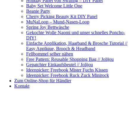
Holiday Panel von Swafing – DIY Panel
Baby Set Welcome Little One
Beanie Party
Cherry Picking Beauty Kit DIY Panel
MuNaLoop – Mund-Nasen-Loop
Spring Joy Bettwäsche
Gekochte Wolle Naomi und unser schnelles Poncho-
DIY!
Einfache Applikation, Haarband & Brosche Tutorial //
Easy Applique, Brooch & Headband
Fellbommel selber nähen
Free Pattern: Reusable Shopping Bag // Jolijou
Gepatchter Einkaufsbeutel // Jolijou
Ideenpicker: Freebook Mister Fuchs Kissen
Ideenpicker: Freebook Ruck Zuck Minirock
Zum Online-Shop für Händler
Kontakt