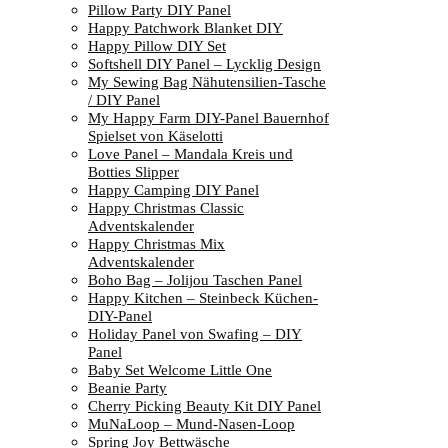
Pillow Party DIY Panel
Happy Patchwork Blanket DIY
Happy Pillow DIY Set
Softshell DIY Panel – Lycklig Design
My Sewing Bag Nähutensilien-Tasche
/ DIY Panel
My Happy Farm DIY-Panel Bauernhof
Spielset von Käselotti
Love Panel – Mandala Kreis und
Botties Slipper
Happy Camping DIY Panel
Happy Christmas Classic
Adventskalender
Happy Christmas Mix
Adventskalender
Boho Bag – Jolijou Taschen Panel
Happy Kitchen – Steinbeck Küchen-
DIY-Panel
Holiday Panel von Swafing – DIY
Panel
Baby Set Welcome Little One
Beanie Party
Cherry Picking Beauty Kit DIY Panel
MuNaLoop – Mund-Nasen-Loop
Spring Joy Bettwäsche