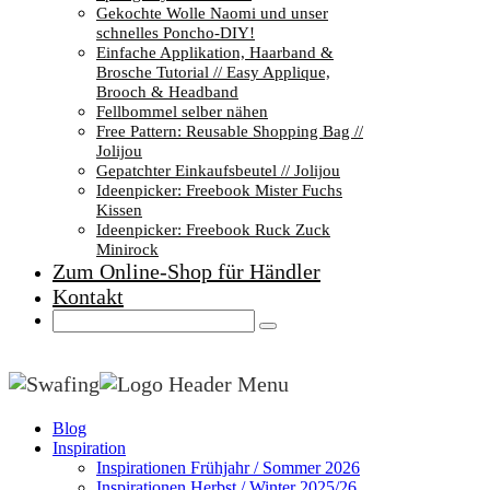
Gekochte Wolle Naomi und unser
schnelles Poncho-DIY!
Einfache Applikation, Haarband &
Brosche Tutorial // Easy Applique,
Brooch & Headband
Fellbommel selber nähen
Free Pattern: Reusable Shopping Bag //
Jolijou
Gepatchter Einkaufsbeutel // Jolijou
Ideenpicker: Freebook Mister Fuchs
Kissen
Ideenpicker: Freebook Ruck Zuck
Minirock
Zum Online-Shop für Händler
Kontakt
Blog
Inspiration
Inspirationen Frühjahr / Sommer 2026
Inspirationen Herbst / Winter 2025/26