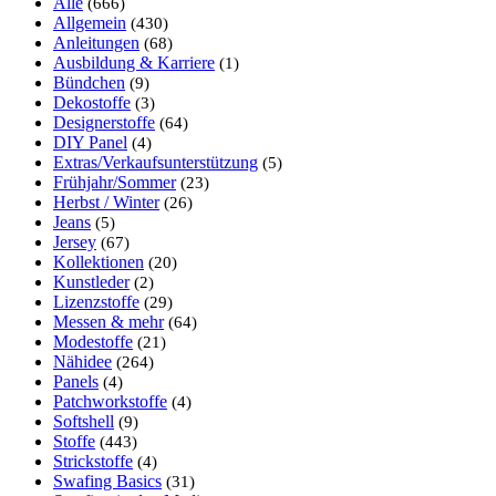
Alle
(666)
Allgemein
(430)
Anleitungen
(68)
Ausbildung & Karriere
(1)
Bündchen
(9)
Dekostoffe
(3)
Designerstoffe
(64)
DIY Panel
(4)
Extras/Verkaufsunterstützung
(5)
Frühjahr/Sommer
(23)
Herbst / Winter
(26)
Jeans
(5)
Jersey
(67)
Kollektionen
(20)
Kunstleder
(2)
Lizenzstoffe
(29)
Messen & mehr
(64)
Modestoffe
(21)
Nähidee
(264)
Panels
(4)
Patchworkstoffe
(4)
Softshell
(9)
Stoffe
(443)
Strickstoffe
(4)
Swafing Basics
(31)