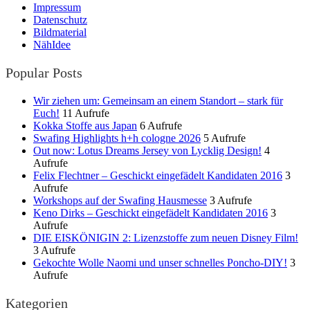
Impressum
Datenschutz
Bildmaterial
NähIdee
Popular Posts
Wir ziehen um: Gemeinsam an einem Standort – stark für
Euch!
11 Aufrufe
Kokka Stoffe aus Japan
6 Aufrufe
Swafing Highlights h+h cologne 2026
5 Aufrufe
Out now: Lotus Dreams Jersey von Lycklig Design!
4
Aufrufe
Felix Flechtner – Geschickt eingefädelt Kandidaten 2016
3
Aufrufe
Workshops auf der Swafing Hausmesse
3 Aufrufe
Keno Dirks – Geschickt eingefädelt Kandidaten 2016
3
Aufrufe
DIE EISKÖNIGIN 2: Lizenzstoffe zum neuen Disney Film!
3 Aufrufe
Gekochte Wolle Naomi und unser schnelles Poncho-DIY!
3
Aufrufe
Kategorien