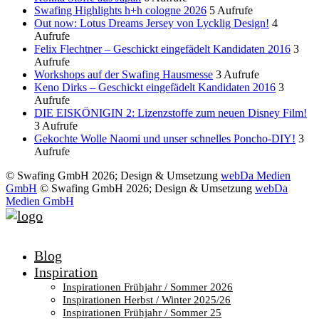
Swafing Highlights h+h cologne 2026
5 Aufrufe
Out now: Lotus Dreams Jersey von Lycklig Design!
4
Aufrufe
Felix Flechtner – Geschickt eingefädelt Kandidaten 2016
3
Aufrufe
Workshops auf der Swafing Hausmesse
3 Aufrufe
Keno Dirks – Geschickt eingefädelt Kandidaten 2016
3
Aufrufe
DIE EISKÖNIGIN 2: Lizenzstoffe zum neuen Disney Film!
3 Aufrufe
Gekochte Wolle Naomi und unser schnelles Poncho-DIY!
3
Aufrufe
© Swafing GmbH 2026; Design & Umsetzung
webDa Medien
GmbH
© Swafing GmbH 2026; Design & Umsetzung
webDa
Medien GmbH
Blog
Inspiration
Inspirationen Frühjahr / Sommer 2026
Inspirationen Herbst / Winter 2025/26
Inspirationen Frühjahr / Sommer 25