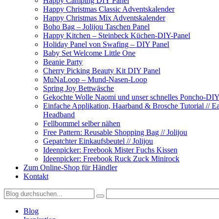
Happy Camping DIY Panel
Happy Christmas Classic Adventskalender
Happy Christmas Mix Adventskalender
Boho Bag – Jolijou Taschen Panel
Happy Kitchen – Steinbeck Küchen-DIY-Panel
Holiday Panel von Swafing – DIY Panel
Baby Set Welcome Little One
Beanie Party
Cherry Picking Beauty Kit DIY Panel
MuNaLoop – Mund-Nasen-Loop
Spring Joy Bettwäsche
Gekochte Wolle Naomi und unser schnelles Poncho-DIY
Einfache Applikation, Haarband & Brosche Tutorial // 
Headband
Fellbommel selber nähen
Free Pattern: Reusable Shopping Bag // Jolijou
Gepatchter Einkaufsbeutel // Jolijou
Ideenpicker: Freebook Mister Fuchs Kissen
Ideenpicker: Freebook Ruck Zuck Minirock
Zum Online-Shop für Händler
Kontakt
Blog