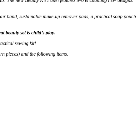
igns. The new Beauty Kit Panel features two enchanting new designs:
 hair band, sustainable make-up remover pads, a practical soap pouch
t beauty set is child’s play.
actical sewing kit!
tern pieces) and the following items.