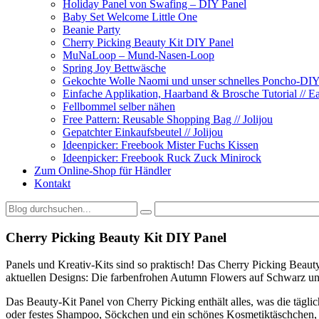
Holiday Panel von Swafing – DIY Panel
Baby Set Welcome Little One
Beanie Party
Cherry Picking Beauty Kit DIY Panel
MuNaLoop – Mund-Nasen-Loop
Spring Joy Bettwäsche
Gekochte Wolle Naomi und unser schnelles Poncho-DIY
Einfache Applikation, Haarband & Brosche Tutorial //
Fellbommel selber nähen
Free Pattern: Reusable Shopping Bag // Jolijou
Gepatchter Einkaufsbeutel // Jolijou
Ideenpicker: Freebook Mister Fuchs Kissen
Ideenpicker: Freebook Ruck Zuck Minirock
Zum Online-Shop für Händler
Kontakt
Cherry Picking Beauty Kit DIY Panel
Panels und Kreativ-Kits sind so praktisch! Das Cherry Picking Beau
aktuellen Designs: Die farbenfrohen Autumn Flowers auf Schwarz un
Das Beauty-Kit Panel von Cherry Picking enthält alles, was die täg
oder festes Shampoo, Söckchen und ein schönes Kosmetiktäschchen, 