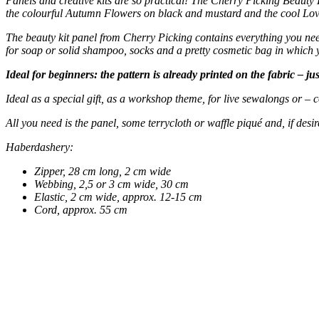
Panels and creative kits are so practical! The Cherry Picking Beauty
the colourful Autumn Flowers on black and mustard and the cool Lo
The beauty kit panel from Cherry Picking contains everything you nee
for soap or solid shampoo, socks and a pretty cosmetic bag in which 
Ideal for beginners: the pattern is already printed on the fabric – just
Ideal as a special gift, as a workshop theme, for live sewalongs or 
All you need is the panel, some terrycloth or waffle piqué and, if desi
Haberdashery:
Zipper, 28 cm long, 2 cm wide
Webbing, 2,5 or 3 cm wide, 30 cm
Elastic, 2 cm wide, approx. 12-15 cm
Cord, approx. 55 cm