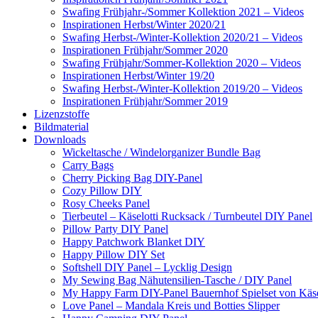
Swafing Frühjahr-/Sommer Kollektion 2021 – Videos
Inspirationen Herbst/Winter 2020/21
Swafing Herbst-/Winter-Kollektion 2020/21 – Videos
Inspirationen Frühjahr/Sommer 2020
Swafing Frühjahr/Sommer-Kollektion 2020 – Videos
Inspirationen Herbst/Winter 19/20
Swafing Herbst-/Winter-Kollektion 2019/20 – Videos
Inspirationen Frühjahr/Sommer 2019
Lizenzstoffe
Bildmaterial
Downloads
Wickeltasche / Windelorganizer Bundle Bag
Carry Bags
Cherry Picking Bag DIY-Panel
Cozy Pillow DIY
Rosy Cheeks Panel
Tierbeutel – Käselotti Rucksack / Turnbeutel DIY Panel
Pillow Party DIY Panel
Happy Patchwork Blanket DIY
Happy Pillow DIY Set
Softshell DIY Panel – Lycklig Design
My Sewing Bag Nähutensilien-Tasche / DIY Panel
My Happy Farm DIY-Panel Bauernhof Spielset von Käse
Love Panel – Mandala Kreis und Botties Slipper