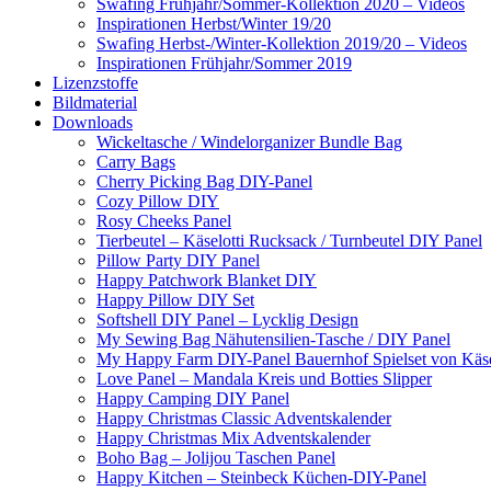
Swafing Frühjahr/Sommer-Kollektion 2020 – Videos
Inspirationen Herbst/Winter 19/20
Swafing Herbst-/Winter-Kollektion 2019/20 – Videos
Inspirationen Frühjahr/Sommer 2019
Lizenzstoffe
Bildmaterial
Downloads
Wickeltasche / Windelorganizer Bundle Bag
Carry Bags
Cherry Picking Bag DIY-Panel
Cozy Pillow DIY
Rosy Cheeks Panel
Tierbeutel – Käselotti Rucksack / Turnbeutel DIY Panel
Pillow Party DIY Panel
Happy Patchwork Blanket DIY
Happy Pillow DIY Set
Softshell DIY Panel – Lycklig Design
My Sewing Bag Nähutensilien-Tasche / DIY Panel
My Happy Farm DIY-Panel Bauernhof Spielset von Käse
Love Panel – Mandala Kreis und Botties Slipper
Happy Camping DIY Panel
Happy Christmas Classic Adventskalender
Happy Christmas Mix Adventskalender
Boho Bag – Jolijou Taschen Panel
Happy Kitchen – Steinbeck Küchen-DIY-Panel