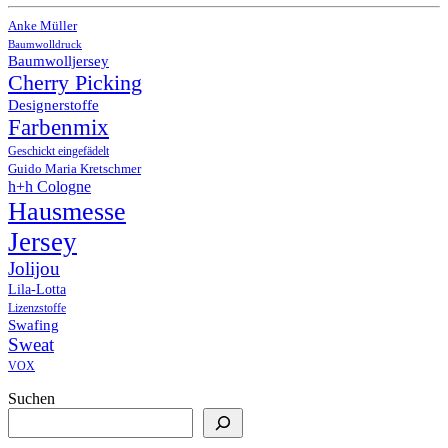
Anke Müller
Baumwolldruck
Baumwolljersey
Cherry Picking
Designerstoffe
Farbenmix
Geschickt eingefädelt
Guido Maria Kretschmer
h+h Cologne
Hausmesse
Jersey
Jolijou
Lila-Lotta
Lizenzstoffe
Swafing
Sweat
VOX
Suchen