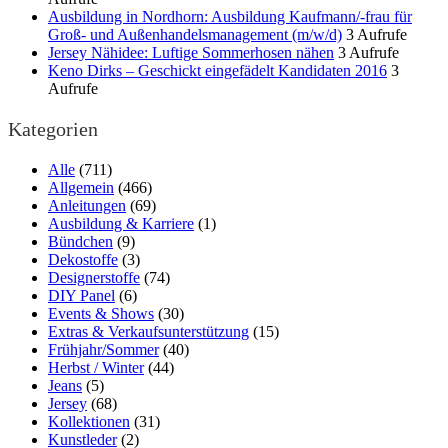
Ausbildung in Nordhorn: Ausbildung Kaufmann/-frau für
Groß- und Außenhandelsmanagement (m/w/d)
3 Aufrufe
Jersey Nähidee: Luftige Sommerhosen nähen
3 Aufrufe
Keno Dirks – Geschickt eingefädelt Kandidaten 2016
3
Aufrufe
Kategorien
Alle
(711)
Allgemein
(466)
Anleitungen
(69)
Ausbildung & Karriere
(1)
Bündchen
(9)
Dekostoffe
(3)
Designerstoffe
(74)
DIY Panel
(6)
Events & Shows
(30)
Extras & Verkaufsunterstützung
(15)
Frühjahr/Sommer
(40)
Herbst / Winter
(44)
Jeans
(5)
Jersey
(68)
Kollektionen
(31)
Kunstleder
(2)