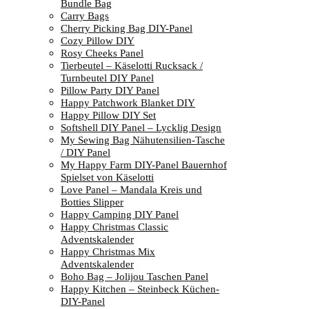
Bundle Bag
Carry Bags
Cherry Picking Bag DIY-Panel
Cozy Pillow DIY
Rosy Cheeks Panel
Tierbeutel – Käselotti Rucksack /
Turnbeutel DIY Panel
Pillow Party DIY Panel
Happy Patchwork Blanket DIY
Happy Pillow DIY Set
Softshell DIY Panel – Lycklig Design
My Sewing Bag Nähutensilien-Tasche
/ DIY Panel
My Happy Farm DIY-Panel Bauernhof
Spielset von Käselotti
Love Panel – Mandala Kreis und
Botties Slipper
Happy Camping DIY Panel
Happy Christmas Classic
Adventskalender
Happy Christmas Mix
Adventskalender
Boho Bag – Jolijou Taschen Panel
Happy Kitchen – Steinbeck Küchen-
DIY-Panel