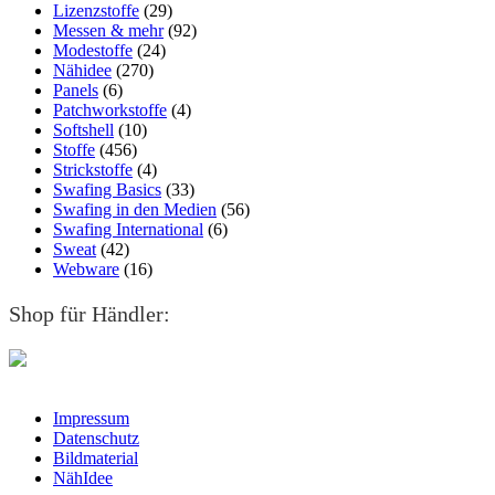
Lizenzstoffe
(29)
Messen & mehr
(92)
Modestoffe
(24)
Nähidee
(270)
Panels
(6)
Patchworkstoffe
(4)
Softshell
(10)
Stoffe
(456)
Strickstoffe
(4)
Swafing Basics
(33)
Swafing in den Medien
(56)
Swafing International
(6)
Sweat
(42)
Webware
(16)
Shop für Händler:
Impressum
Datenschutz
Bildmaterial
NähIdee