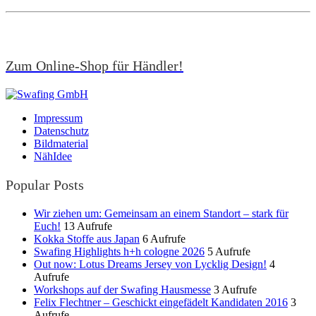
Zum Online-Shop für Händler!
Impressum
Datenschutz
Bildmaterial
NähIdee
Popular Posts
Wir ziehen um: Gemeinsam an einem Standort – stark für
Euch!
13 Aufrufe
Kokka Stoffe aus Japan
6 Aufrufe
Swafing Highlights h+h cologne 2026
5 Aufrufe
Out now: Lotus Dreams Jersey von Lycklig Design!
4
Aufrufe
Workshops auf der Swafing Hausmesse
3 Aufrufe
Felix Flechtner – Geschickt eingefädelt Kandidaten 2016
3
Aufrufe