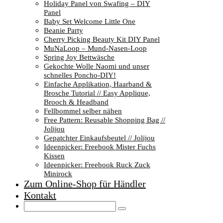
Holiday Panel von Swafing – DIY
Panel
Baby Set Welcome Little One
Beanie Party
Cherry Picking Beauty Kit DIY Panel
MuNaLoop – Mund-Nasen-Loop
Spring Joy Bettwäsche
Gekochte Wolle Naomi und unser
schnelles Poncho-DIY!
Einfache Applikation, Haarband &
Brosche Tutorial // Easy Applique,
Brooch & Headband
Fellbommel selber nähen
Free Pattern: Reusable Shopping Bag //
Jolijou
Gepatchter Einkaufsbeutel // Jolijou
Ideenpicker: Freebook Mister Fuchs
Kissen
Ideenpicker: Freebook Ruck Zuck
Minirock
Zum Online-Shop für Händler
Kontakt