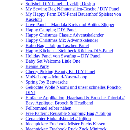
Softshell DIY Panel – Lycklig Design
My Sewing Bag Nähutensilien-Tasche / DIY Panel
My Happy Farm DIY-Panel Bauernhof Spielset von
Käselotti
Love Panel – Mandala Kreis und Botties Slipper
Happy Camping DIY Panel
Happy Christmas Classic Adventskalender
Happy Christmas Mix Adventskalender
Boho Bag – Jolijou Taschen Panel
Happy Kitchen – Steinbeck Küchen-DIY-Panel
Holiday Panel von Swafing – DIY Panel
Baby Set Welcome Little One
Beanie Party
Cherry Picking Beauty Kit DIY Panel
MuNaLoop – Mund-Nasen-Loop
Spring Joy Bettwäsche
Gekochte Wolle Naomi und unser schnelles Poncho-
DIY!
Einfache Applikation, Haarband & Brosche Tutorial //
Easy Applique, Brooch & Headband
Fellbommel selber nähen
Free Pattern: Reusable Shopping Bag // Jolijou
Gepatchter Einkaufsbeutel // Jolijou
Ideenpicker: Freebook Mister Fuchs Kissen
Ideenpicker: Freebook Ruck Zuck Minirock