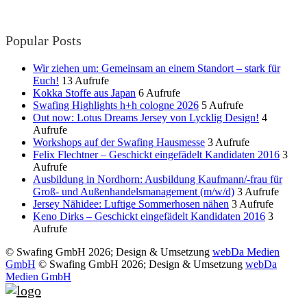
Popular Posts
Wir ziehen um: Gemeinsam an einem Standort – stark für
Euch!
13 Aufrufe
Kokka Stoffe aus Japan
6 Aufrufe
Swafing Highlights h+h cologne 2026
5 Aufrufe
Out now: Lotus Dreams Jersey von Lycklig Design!
4
Aufrufe
Workshops auf der Swafing Hausmesse
3 Aufrufe
Felix Flechtner – Geschickt eingefädelt Kandidaten 2016
3
Aufrufe
Ausbildung in Nordhorn: Ausbildung Kaufmann/-frau für
Groß- und Außenhandelsmanagement (m/w/d)
3 Aufrufe
Jersey Nähidee: Luftige Sommerhosen nähen
3 Aufrufe
Keno Dirks – Geschickt eingefädelt Kandidaten 2016
3
Aufrufe
© Swafing GmbH 2026; Design & Umsetzung
webDa Medien
GmbH
© Swafing GmbH 2026; Design & Umsetzung
webDa
Medien GmbH