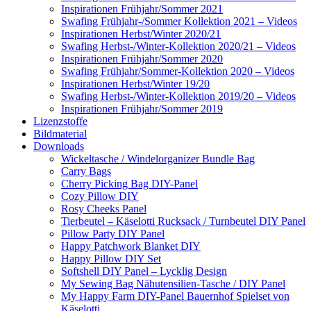
Inspirationen Frühjahr/Sommer 2021
Swafing Frühjahr-/Sommer Kollektion 2021 – Videos
Inspirationen Herbst/Winter 2020/21
Swafing Herbst-/Winter-Kollektion 2020/21 – Videos
Inspirationen Frühjahr/Sommer 2020
Swafing Frühjahr/Sommer-Kollektion 2020 – Videos
Inspirationen Herbst/Winter 19/20
Swafing Herbst-/Winter-Kollektion 2019/20 – Videos
Inspirationen Frühjahr/Sommer 2019
Lizenzstoffe
Bildmaterial
Downloads
Wickeltasche / Windelorganizer Bundle Bag
Carry Bags
Cherry Picking Bag DIY-Panel
Cozy Pillow DIY
Rosy Cheeks Panel
Tierbeutel – Käselotti Rucksack / Turnbeutel DIY Panel
Pillow Party DIY Panel
Happy Patchwork Blanket DIY
Happy Pillow DIY Set
Softshell DIY Panel – Lycklig Design
My Sewing Bag Nähutensilien-Tasche / DIY Panel
My Happy Farm DIY-Panel Bauernhof Spielset von
Käselotti