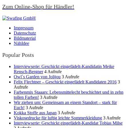
Zum Online-Shop für Händler!
Impressum
Datenschutz
Bildmaterial
NähIdee
Popular Posts
Interviewserie: Geschickt eingefädelt-Kandidatin Meike
Rensch-Bergner
4 Aufrufe
Owl´s Garden von Jolijou
3 Aufrufe
Felix Flechtner – Geschickt eingefädelt Kandidaten 2016
3
Aufrufe
Farbenmix Staaars: Lebensmittelecht beschichtet und in zehn
tollen Farben!
3 Aufrufe
Wir ziehen um: Gemeinsam an einem Standort – stark für
Euch!
3 Aufrufe
Kokka Stoffe aus Japan
3 Aufrufe
Viskosedrucke für luftig leichte Sommerkleidung
3 Aufrufe
Interviewserie: Geschickt eingefädelt-Kandidat Tobias Milse