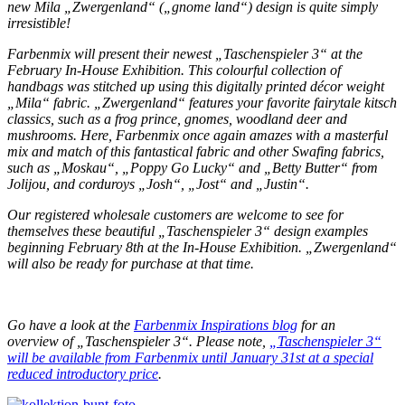
new Mila „Zwergenland“ („gnome land“) design is quite simply
irresistible!
Farbenmix will present their newest „Taschenspieler 3“ at the
February In-House Exhibition. This colourful collection of
handbags was stitched up using this digitally printed décor weight
„Mila“ fabric. „Zwergenland“ features your favorite fairytale kitsch
classics, such as a frog prince, gnomes, woodland deer and
mushrooms. Here, Farbenmix once again amazes with a masterful
mix and match of this fantastical fabric and other Swafing fabrics,
such as „Moskau“, „Poppy Go Lucky“ and „Betty Butter“ from
Jolijou, and corduroys „Josh“, „Jost“ and „Justin“.
Our registered wholesale customers are welcome to see for
themselves these beautiful „Taschenspieler 3“ design examples
beginning February 8th at the In-House Exhibition.
„Zwergenland“
will also be ready for purchase at that time.
Go have a look at the
Farbenmix Inspirations blog
for an
overview of „Taschenspieler 3“. Please note,
„Taschenspieler 3“
will be available from Farbenmix until January 31st at a special
reduced introductory price
.