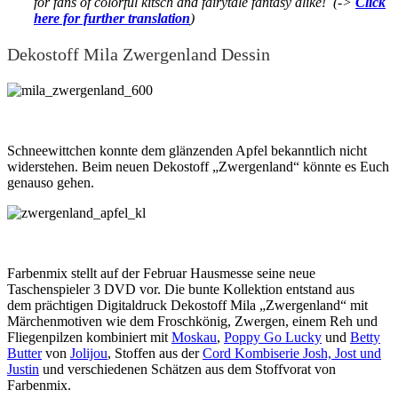
for fans of colorful kitsch and fairytale fantasy alike! (->
Click
here for further translation
)
Dekostoff Mila Zwergenland Dessin
Schneewittchen konnte dem glänzenden Apfel bekanntlich nicht
widerstehen. Beim neuen Dekostoff „Zwergenland“ könnte es Euch
genauso gehen.
Farbenmix stellt auf der Februar Hausmesse seine neue
Taschenspieler 3 DVD vor. Die bunte Kollektion entstand aus
dem prächtigen Digitaldruck Dekostoff Mila „Zwergenland“ mit
Märchenmotiven wie dem Froschkönig, Zwergen, einem Reh und
Fliegenpilzen kombiniert mit
Moskau
,
Poppy Go Lucky
und
Betty
Butter
von
Jolijou
, Stoffen aus der
Cord Kombiserie Josh, Jost und
Justin
und verschiedenen Schätzen aus dem Stoffvorat von
Farbenmix.