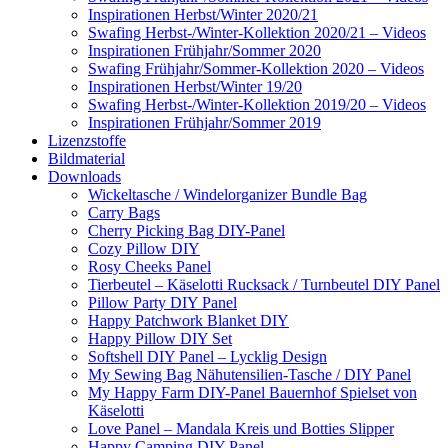
Inspirationen Herbst/Winter 2020/21
Swafing Herbst-/Winter-Kollektion 2020/21 – Videos
Inspirationen Frühjahr/Sommer 2020
Swafing Frühjahr/Sommer-Kollektion 2020 – Videos
Inspirationen Herbst/Winter 19/20
Swafing Herbst-/Winter-Kollektion 2019/20 – Videos
Inspirationen Frühjahr/Sommer 2019
Lizenzstoffe
Bildmaterial
Downloads
Wickeltasche / Windelorganizer Bundle Bag
Carry Bags
Cherry Picking Bag DIY-Panel
Cozy Pillow DIY
Rosy Cheeks Panel
Tierbeutel – Käselotti Rucksack / Turnbeutel DIY Panel
Pillow Party DIY Panel
Happy Patchwork Blanket DIY
Happy Pillow DIY Set
Softshell DIY Panel – Lycklig Design
My Sewing Bag Nähutensilien-Tasche / DIY Panel
My Happy Farm DIY-Panel Bauernhof Spielset von
Käselotti
Love Panel – Mandala Kreis und Botties Slipper
Happy Camping DIY Panel