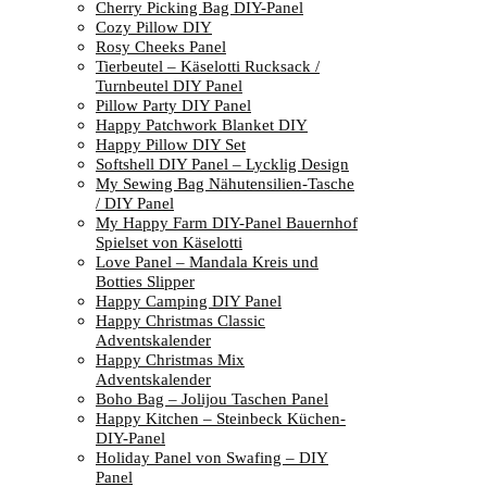
Cherry Picking Bag DIY-Panel
Cozy Pillow DIY
Rosy Cheeks Panel
Tierbeutel – Käselotti Rucksack /
Turnbeutel DIY Panel
Pillow Party DIY Panel
Happy Patchwork Blanket DIY
Happy Pillow DIY Set
Softshell DIY Panel – Lycklig Design
My Sewing Bag Nähutensilien-Tasche
/ DIY Panel
My Happy Farm DIY-Panel Bauernhof
Spielset von Käselotti
Love Panel – Mandala Kreis und
Botties Slipper
Happy Camping DIY Panel
Happy Christmas Classic
Adventskalender
Happy Christmas Mix
Adventskalender
Boho Bag – Jolijou Taschen Panel
Happy Kitchen – Steinbeck Küchen-
DIY-Panel
Holiday Panel von Swafing – DIY
Panel