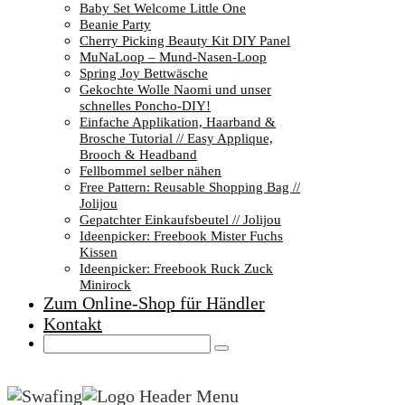
Baby Set Welcome Little One
Beanie Party
Cherry Picking Beauty Kit DIY Panel
MuNaLoop – Mund-Nasen-Loop
Spring Joy Bettwäsche
Gekochte Wolle Naomi und unser
schnelles Poncho-DIY!
Einfache Applikation, Haarband &
Brosche Tutorial // Easy Applique,
Brooch & Headband
Fellbommel selber nähen
Free Pattern: Reusable Shopping Bag //
Jolijou
Gepatchter Einkaufsbeutel // Jolijou
Ideenpicker: Freebook Mister Fuchs
Kissen
Ideenpicker: Freebook Ruck Zuck
Minirock
Zum Online-Shop für Händler
Kontakt