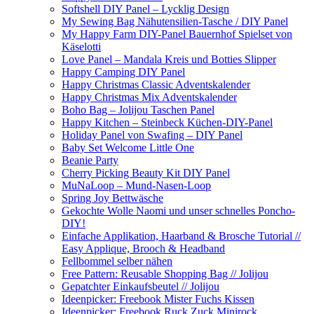
Softshell DIY Panel – Lycklig Design
My Sewing Bag Nähutensilien-Tasche / DIY Panel
My Happy Farm DIY-Panel Bauernhof Spielset von
Käselotti
Love Panel – Mandala Kreis und Botties Slipper
Happy Camping DIY Panel
Happy Christmas Classic Adventskalender
Happy Christmas Mix Adventskalender
Boho Bag – Jolijou Taschen Panel
Happy Kitchen – Steinbeck Küchen-DIY-Panel
Holiday Panel von Swafing – DIY Panel
Baby Set Welcome Little One
Beanie Party
Cherry Picking Beauty Kit DIY Panel
MuNaLoop – Mund-Nasen-Loop
Spring Joy Bettwäsche
Gekochte Wolle Naomi und unser schnelles Poncho-
DIY!
Einfache Applikation, Haarband & Brosche Tutorial //
Easy Applique, Brooch & Headband
Fellbommel selber nähen
Free Pattern: Reusable Shopping Bag // Jolijou
Gepatchter Einkaufsbeutel // Jolijou
Ideenpicker: Freebook Mister Fuchs Kissen
Ideenpicker: Freebook Ruck Zuck Minirock