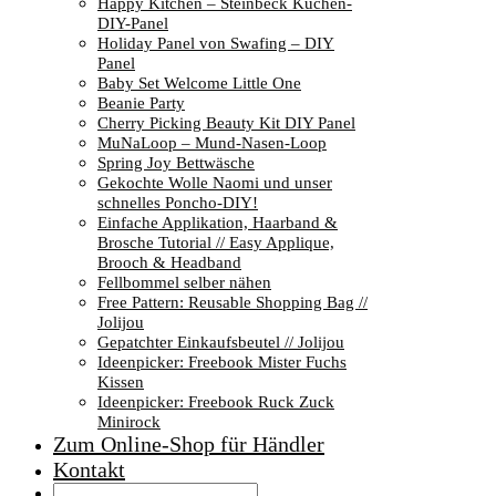
Happy Kitchen – Steinbeck Küchen-
DIY-Panel
Holiday Panel von Swafing – DIY
Panel
Baby Set Welcome Little One
Beanie Party
Cherry Picking Beauty Kit DIY Panel
MuNaLoop – Mund-Nasen-Loop
Spring Joy Bettwäsche
Gekochte Wolle Naomi und unser
schnelles Poncho-DIY!
Einfache Applikation, Haarband &
Brosche Tutorial // Easy Applique,
Brooch & Headband
Fellbommel selber nähen
Free Pattern: Reusable Shopping Bag //
Jolijou
Gepatchter Einkaufsbeutel // Jolijou
Ideenpicker: Freebook Mister Fuchs
Kissen
Ideenpicker: Freebook Ruck Zuck
Minirock
Zum Online-Shop für Händler
Kontakt