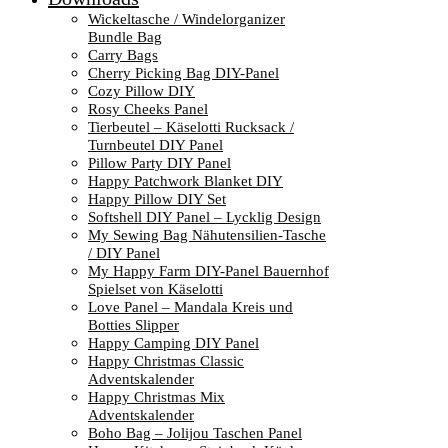
Wickeltasche / Windelorganizer
Bundle Bag
Carry Bags
Cherry Picking Bag DIY-Panel
Cozy Pillow DIY
Rosy Cheeks Panel
Tierbeutel – Käselotti Rucksack /
Turnbeutel DIY Panel
Pillow Party DIY Panel
Happy Patchwork Blanket DIY
Happy Pillow DIY Set
Softshell DIY Panel – Lycklig Design
My Sewing Bag Nähutensilien-Tasche
/ DIY Panel
My Happy Farm DIY-Panel Bauernhof
Spielset von Käselotti
Love Panel – Mandala Kreis und
Botties Slipper
Happy Camping DIY Panel
Happy Christmas Classic
Adventskalender
Happy Christmas Mix
Adventskalender
Boho Bag – Jolijou Taschen Panel