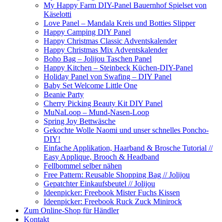
My Happy Farm DIY-Panel Bauernhof Spielset von
Käselotti
Love Panel – Mandala Kreis und Botties Slipper
Happy Camping DIY Panel
Happy Christmas Classic Adventskalender
Happy Christmas Mix Adventskalender
Boho Bag – Jolijou Taschen Panel
Happy Kitchen – Steinbeck Küchen-DIY-Panel
Holiday Panel von Swafing – DIY Panel
Baby Set Welcome Little One
Beanie Party
Cherry Picking Beauty Kit DIY Panel
MuNaLoop – Mund-Nasen-Loop
Spring Joy Bettwäsche
Gekochte Wolle Naomi und unser schnelles Poncho-
DIY!
Einfache Applikation, Haarband & Brosche Tutorial //
Easy Applique, Brooch & Headband
Fellbommel selber nähen
Free Pattern: Reusable Shopping Bag // Jolijou
Gepatchter Einkaufsbeutel // Jolijou
Ideenpicker: Freebook Mister Fuchs Kissen
Ideenpicker: Freebook Ruck Zuck Minirock
Zum Online-Shop für Händler
Kontakt