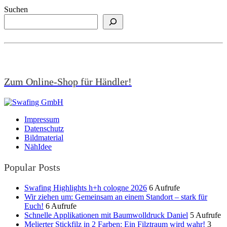
Suchen
Zum Online-Shop für Händler!
Impressum
Datenschutz
Bildmaterial
NähIdee
Popular Posts
Swafing Highlights h+h cologne 2026
6 Aufrufe
Wir ziehen um: Gemeinsam an einem Standort – stark für
Euch!
6 Aufrufe
Schnelle Applikationen mit Baumwolldruck Daniel
5 Aufrufe
Melierter Stickfilz in 2 Farben: Ein Filztraum wird wahr!
3