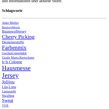
und Informationen über aktuelle Stoffe.
Schlagworte
Anke Müller
Baumwolldruck
Baumwolljersey
Cherry Picking
Designerstoffe
Farbenmix
Geschickt eingefädelt
Guido Maria Kretschmer
h+h Cologne
Hausmesse
Jersey
Jolijou
Lila-Lotta
Lizenzstoffe
Swafing
Sweat
VOX