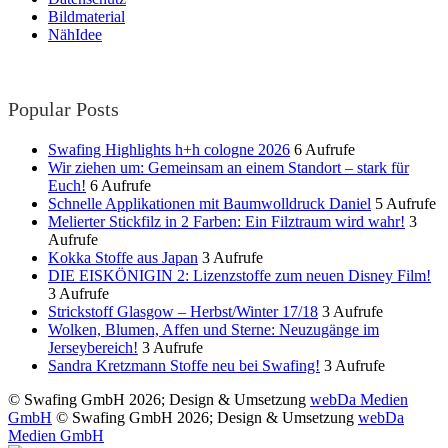
Bildmaterial
NähIdee
Popular Posts
Swafing Highlights h+h cologne 2026
6 Aufrufe
Wir ziehen um: Gemeinsam an einem Standort – stark für
Euch!
6 Aufrufe
Schnelle Applikationen mit Baumwolldruck Daniel
5 Aufrufe
Melierter Stickfilz in 2 Farben: Ein Filztraum wird wahr!
3
Aufrufe
Kokka Stoffe aus Japan
3 Aufrufe
DIE EISKÖNIGIN 2: Lizenzstoffe zum neuen Disney Film!
3 Aufrufe
Strickstoff Glasgow – Herbst/Winter 17/18
3 Aufrufe
Wolken, Blumen, Affen und Sterne: Neuzugänge im
Jerseybereich!
3 Aufrufe
Sandra Kretzmann Stoffe neu bei Swafing!
3 Aufrufe
© Swafing GmbH 2026; Design & Umsetzung
webDa Medien
GmbH
© Swafing GmbH 2026; Design & Umsetzung
webDa
Medien GmbH