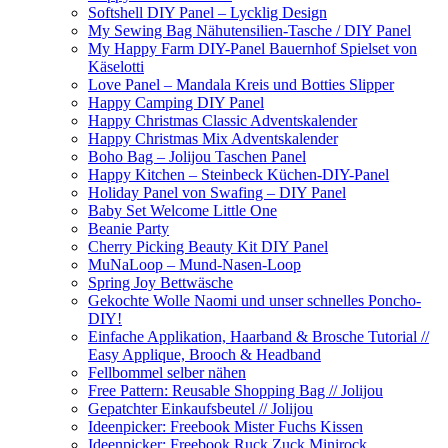
Softshell DIY Panel – Lycklig Design
My Sewing Bag Nähutensilien-Tasche / DIY Panel
My Happy Farm DIY-Panel Bauernhof Spielset von
Käselotti
Love Panel – Mandala Kreis und Botties Slipper
Happy Camping DIY Panel
Happy Christmas Classic Adventskalender
Happy Christmas Mix Adventskalender
Boho Bag – Jolijou Taschen Panel
Happy Kitchen – Steinbeck Küchen-DIY-Panel
Holiday Panel von Swafing – DIY Panel
Baby Set Welcome Little One
Beanie Party
Cherry Picking Beauty Kit DIY Panel
MuNaLoop – Mund-Nasen-Loop
Spring Joy Bettwäsche
Gekochte Wolle Naomi und unser schnelles Poncho-
DIY!
Einfache Applikation, Haarband & Brosche Tutorial //
Easy Applique, Brooch & Headband
Fellbommel selber nähen
Free Pattern: Reusable Shopping Bag // Jolijou
Gepatchter Einkaufsbeutel // Jolijou
Ideenpicker: Freebook Mister Fuchs Kissen
Ideenpicker: Freebook Ruck Zuck Minirock