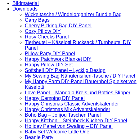
Bildmaterial
Downloads
Wickeltasche / Windelorganizer Bundle Bag
Carry Bags
Cherry Picking Bag DIY-Panel
Cozy Pillow DIY
Rosy Cheeks Panel
Tierbeutel – Käselotti Rucksack / Turnbeutel DIY
Panel
Pillow Party DIY Panel
Happy Patchwork Blanket DIY
Happy Pillow DIY Set
Softshell DIY Panel – Lycklig Design
My Sewing Bag Nähutensilien-Tasche / DIY Panel
My Happy Farm DIY-Panel Bauernhof Spielset von
Käselotti
Love Panel – Mandala Kreis und Botties Slipper
Happy Camping DIY Panel
Happy Christmas Classic Adventskalender
Happy Christmas Mix Adventskalender
Boho Bag – Jolijou Taschen Panel
Happy Kitchen – Steinbeck Küchen-DIY-Panel
Holiday Panel von Swafing – DIY Panel
Baby Set Welcome Little One
Beanie Party