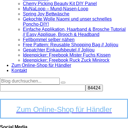
Cherry Picking Beauty Kit DIY Panel
MuNaLoop – Mund-Nasen-Loop
Spring Joy Bettwäsche
Gekochte Wolle Naomi und unser schnelles
Poncho-DIY!
Einfache Applikation, Haarband & Brosche Tutorial
// Easy Applique, Brooch & Headband
Fellbommel selber nähen
Free Pattern: Reusable Shopping Bag // Jolijou
Gepatchter Einkaufsbeutel // Jolijou
Ideenpicker: Freebook Mister Fuchs Kissen
Ideenpicker: Freebook Ruck Zuck Minirock
Zum Online-Shop für Händler
Kontakt
Zum Online-Shop für Händler
Social Media