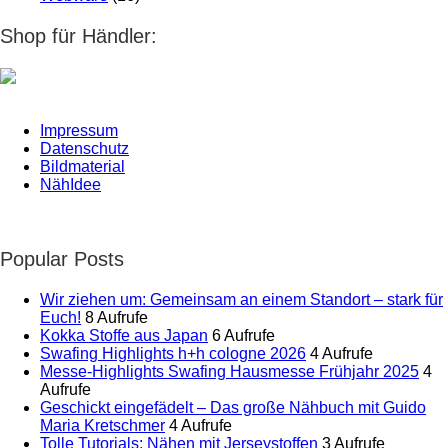
Shop für Händler:
Impressum
Datenschutz
Bildmaterial
NähIdee
Popular Posts
Wir ziehen um: Gemeinsam an einem Standort – stark für
Euch!
8 Aufrufe
Kokka Stoffe aus Japan
6 Aufrufe
Swafing Highlights h+h cologne 2026
4 Aufrufe
Messe-Highlights Swafing Hausmesse Frühjahr 2025
4
Aufrufe
Geschickt eingefädelt – Das große Nähbuch mit Guido
Maria Kretschmer
4 Aufrufe
Tolle Tutorials: Nähen mit Jerseystoffen
3 Aufrufe