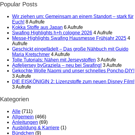
Popular Posts
Wir ziehen um: Gemeinsam an einem Standort – stark für
Euch!
8 Aufrufe
Kokka Stoffe aus Japan
6 Aufrufe
Swafing Highlights h+h cologne 2026
4 Aufrufe
Messe-Highlights Swafing Hausmesse Frühjahr 2025
4
Aufrufe
Geschickt eingefädelt – Das große Nähbuch mit Guido
Maria Kretschmer
4 Aufrufe
Tolle Tutorials: Nähen mit Jerseystoffen
3 Aufrufe
Apfeljersey byGraziela – neu bei Swafing!
3 Aufrufe
Gekochte Wolle Naomi und unser schnelles Poncho-DIY!
3 Aufrufe
DIE EISKÖNIGIN 2: Lizenzstoffe zum neuen Disney Film!
3 Aufrufe
Kategorien
Alle
(711)
Allgemein
(466)
Anleitungen
(69)
Ausbildung & Karriere
(1)
Bündchen
(9)