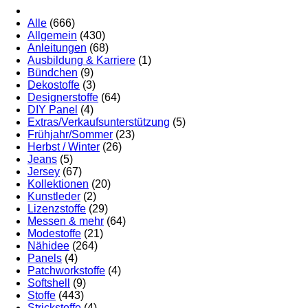
Alle
(666)
Allgemein
(430)
Anleitungen
(68)
Ausbildung & Karriere
(1)
Bündchen
(9)
Dekostoffe
(3)
Designerstoffe
(64)
DIY Panel
(4)
Extras/Verkaufsunterstützung
(5)
Frühjahr/Sommer
(23)
Herbst / Winter
(26)
Jeans
(5)
Jersey
(67)
Kollektionen
(20)
Kunstleder
(2)
Lizenzstoffe
(29)
Messen & mehr
(64)
Modestoffe
(21)
Nähidee
(264)
Panels
(4)
Patchworkstoffe
(4)
Softshell
(9)
Stoffe
(443)
Strickstoffe
(4)