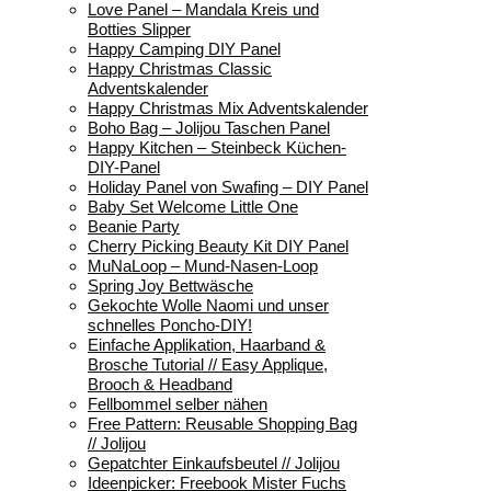
Love Panel – Mandala Kreis und
Botties Slipper
Happy Camping DIY Panel
Happy Christmas Classic
Adventskalender
Happy Christmas Mix Adventskalender
Boho Bag – Jolijou Taschen Panel
Happy Kitchen – Steinbeck Küchen-
DIY-Panel
Holiday Panel von Swafing – DIY Panel
Baby Set Welcome Little One
Beanie Party
Cherry Picking Beauty Kit DIY Panel
MuNaLoop – Mund-Nasen-Loop
Spring Joy Bettwäsche
Gekochte Wolle Naomi und unser
schnelles Poncho-DIY!
Einfache Applikation, Haarband &
Brosche Tutorial // Easy Applique,
Brooch & Headband
Fellbommel selber nähen
Free Pattern: Reusable Shopping Bag
// Jolijou
Gepatchter Einkaufsbeutel // Jolijou
Ideenpicker: Freebook Mister Fuchs