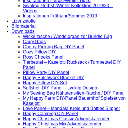
Inspirationen Herbst/Winter 19/20
Swafing Herbst-/Winter-Kollektion 2019/20 –
Videos
Inspirationen Frühjahr/Sommer 2019
Lizenzstoffe
Bildmaterial
Downloads
Wickeltasche / Windelorganizer Bundle Bag
Carry Bags
Cherry Picking Bag DIY-Panel
Cozy Pillow DIY
Rosy Cheeks Panel
Tierbeutel – Käselotti Rucksack / Turnbeutel DIY
Panel
Pillow Party DIY Panel
Happy Patchwork Blanket DIY
Happy Pillow DIY Set
Softshell DIY Panel – Lycklig Design
My Sewing Bag Nähutensilien-Tasche / DIY Panel
My Happy Farm DIY-Panel Bauernhof Spielset von
Käselotti
Love Panel – Mandala Kreis und Botties Slipper
Happy Camping DIY Panel
Happy Christmas Classic Adventskalender
Happy Christmas Mix Adventskalender