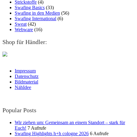
Strickstoffe
(4)
Swafing Basics
(33)
Swafing in den Medien
(56)
Swafing International
(6)
Sweat
(42)
Webware
(16)
Shop für Händler:
Impressum
Datenschutz
Bildmaterial
NähIdee
Popular Posts
Wir ziehen um: Gemeinsam an einem Standort – stark für
Euch!
7 Aufrufe
Swafing Highlights h+h cologne 2026
6 Aufrufe