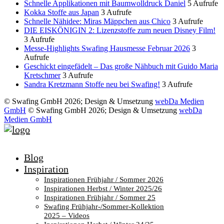
Schnelle Applikationen mit Baumwolldruck Daniel
5 Aufrufe
Kokka Stoffe aus Japan
3 Aufrufe
Schnelle Nähidee: Miras Mäppchen aus Chico
3 Aufrufe
DIE EISKÖNIGIN 2: Lizenzstoffe zum neuen Disney Film!
3 Aufrufe
Messe-Highlights Swafing Hausmesse Februar 2026
3
Aufrufe
Geschickt eingefädelt – Das große Nähbuch mit Guido Maria
Kretschmer
3 Aufrufe
Sandra Kretzmann Stoffe neu bei Swafing!
3 Aufrufe
© Swafing GmbH 2026; Design & Umsetzung
webDa Medien
GmbH
© Swafing GmbH 2026; Design & Umsetzung
webDa
Medien GmbH
Blog
Inspiration
Inspirationen Frühjahr / Sommer 2026
Inspirationen Herbst / Winter 2025/26
Inspirationen Frühjahr / Sommer 25
Swafing Frühjahr-/Sommer-Kollektion
2025 – Videos