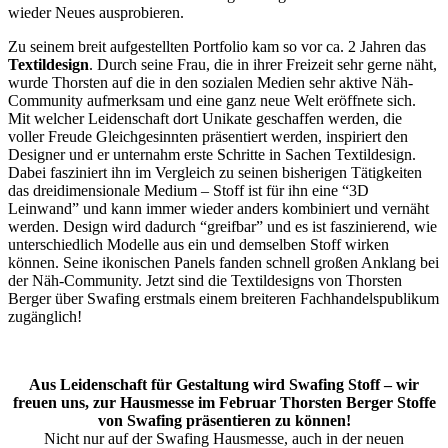
wieder Neues ausprobieren.
Zu seinem breit aufgestellten Portfolio kam so vor ca. 2 Jahren das
Textildesign
. Durch seine Frau, die in ihrer Freizeit sehr gerne näht,
wurde Thorsten auf die in den sozialen Medien sehr aktive Näh-
Community aufmerksam und eine ganz neue Welt eröffnete sich.
Mit welcher Leidenschaft dort Unikate geschaffen werden, die
voller Freude Gleichgesinnten präsentiert werden, inspiriert den
Designer und er unternahm erste Schritte in Sachen Textildesign.
Dabei fasziniert ihn im Vergleich zu seinen bisherigen Tätigkeiten
das dreidimensionale Medium – Stoff ist für ihn eine “3D
Leinwand” und kann immer wieder anders kombiniert und vernäht
werden. Design wird dadurch “greifbar” und es ist faszinierend, wie
unterschiedlich Modelle aus ein und demselben Stoff wirken
können. Seine ikonischen Panels fanden schnell großen Anklang bei
der Näh-Community. Jetzt sind die Textildesigns von Thorsten
Berger über Swafing erstmals einem breiteren Fachhandelspublikum
zugänglich!
Aus Leidenschaft für Gestaltung wird Swafing Stoff – wir
freuen uns, zur Hausmesse im Februar Thorsten Berger Stoffe
von Swafing präsentieren zu können!
Nicht nur auf der Swafing Hausmesse, auch in der neuen