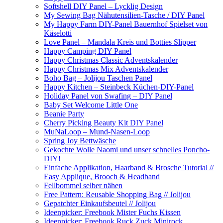
Softshell DIY Panel – Lycklig Design
My Sewing Bag Nähutensilien-Tasche / DIY Panel
My Happy Farm DIY-Panel Bauernhof Spielset von
Käselotti
Love Panel – Mandala Kreis und Botties Slipper
Happy Camping DIY Panel
Happy Christmas Classic Adventskalender
Happy Christmas Mix Adventskalender
Boho Bag – Jolijou Taschen Panel
Happy Kitchen – Steinbeck Küchen-DIY-Panel
Holiday Panel von Swafing – DIY Panel
Baby Set Welcome Little One
Beanie Party
Cherry Picking Beauty Kit DIY Panel
MuNaLoop – Mund-Nasen-Loop
Spring Joy Bettwäsche
Gekochte Wolle Naomi und unser schnelles Poncho-
DIY!
Einfache Applikation, Haarband & Brosche Tutorial //
Easy Applique, Brooch & Headband
Fellbommel selber nähen
Free Pattern: Reusable Shopping Bag // Jolijou
Gepatchter Einkaufsbeutel // Jolijou
Ideenpicker: Freebook Mister Fuchs Kissen
Ideenpicker: Freebook Ruck Zuck Minirock