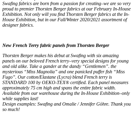
Swafing fabrics are born from a passion for creating–we are so very
proud to premier Thorsten Berger fabrics at our February In-House
Exhibition. Not only will you find Thorsten Berger fabrics at the In-
House Exhibition, but in our Fall/Winter 2020/2021 assortment of
designer fabrics.
New French Terry fabric panels from Thorsten Berger
Thorsten Berger makes his debut at Swafing with six amazing
panels on our beloved French terry–very special designs for young
and old alike. Take a gander at the dandy “Gentlemen”. the
mysterious “Miss Magnolia” and one panicked puffer fish “Miss
Fugo”. Our cotton/Elastane (Lycra) blend French terry is
STANDARD 100 by OEKO-TEX® certified. Each panel measures
approximately 75 cm high and spans the entire fabric width.
Available from our warehouse during the In-House Exhibition–only
while supplies last!
Design examples: Swafing and Omalie / Jennifer Göhre. Thank you
so much!