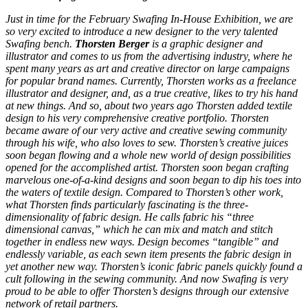
Just in time for the February Swafing In-House Exhibition, we are
so very excited to introduce a new designer to the very talented
Swafing bench.
Thorsten Berger
is a graphic designer and
illustrator and comes to us from the advertising industry, where he
spent many years as art and creative director on large campaigns
for popular brand names. Currently, Thorsten works as a freelance
illustrator and designer, and, as a true creative, likes to try his hand
at new things. And so, about two years ago Thorsten added textile
design to his very comprehensive creative portfolio. Thorsten
became aware of our very active and creative sewing community
through his wife, who also loves to sew. Thorsten’s creative juices
soon began flowing and a whole new world of design possibilities
opened for the accomplished artist. Thorsten soon began crafting
marvelous one-of-a-kind designs and soon began to dip his toes into
the waters of textile design. Compared to Thorsten’s other work,
what Thorsten finds particularly fascinating is the three-
dimensionality of fabric design. He calls fabric his “three
dimensional canvas,” which he can mix and match and stitch
together in endless new ways. Design becomes “tangible” and
endlessly variable, as each sewn item presents the fabric design in
yet another new way. Thorsten’s iconic fabric panels quickly found a
cult following in the sewing community. And now Swafing is very
proud to be able to offer Thorsten’s designs through our extensive
network of retail partners.