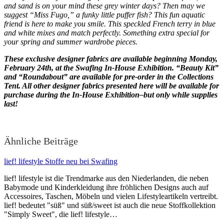
and sand is on your mind these grey winter days? Then may we
suggest “Miss Fugo,” a funky little puffer fish? This fun aquatic
friend is here to make you smile. This speckled French terry in blue
and white mixes and match perfectly. Something extra special for
your spring and summer wardrobe pieces.
These exclusive designer fabrics are available beginning Monday,
February 24th, at the Swafing In-House Exhibition. “Beauty Kit”
and “Roundabout” are available for pre-order in the Collections
Tent. All other designer fabrics presented here will be available for
purchase during the In-House Exhibition–but only while supplies
last!
Ähnliche Beiträge
lief! lifestyle Stoffe neu bei Swafing
lief! lifestyle ist die Trendmarke aus den Niederlanden, die neben
Babymode und Kinderkleidung ihre fröhlichen Designs auch auf
Accessoires, Taschen, Möbeln und vielen Lifestyleartikeln vertreibt.
lief! bedeutet "süß" und süß/sweet ist auch die neue Stoffkollektion
"Simply Sweet", die lief! lifestyle…