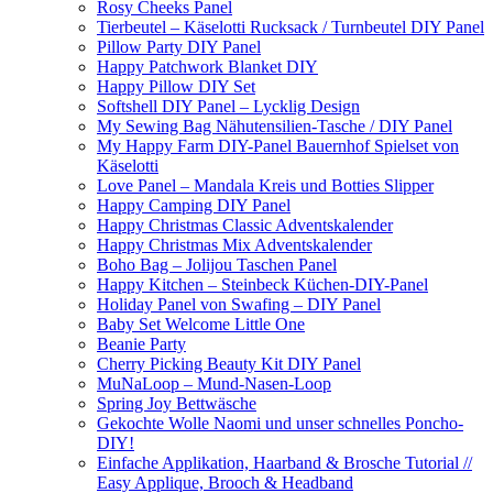
Rosy Cheeks Panel
Tierbeutel – Käselotti Rucksack / Turnbeutel DIY Panel
Pillow Party DIY Panel
Happy Patchwork Blanket DIY
Happy Pillow DIY Set
Softshell DIY Panel – Lycklig Design
My Sewing Bag Nähutensilien-Tasche / DIY Panel
My Happy Farm DIY-Panel Bauernhof Spielset von
Käselotti
Love Panel – Mandala Kreis und Botties Slipper
Happy Camping DIY Panel
Happy Christmas Classic Adventskalender
Happy Christmas Mix Adventskalender
Boho Bag – Jolijou Taschen Panel
Happy Kitchen – Steinbeck Küchen-DIY-Panel
Holiday Panel von Swafing – DIY Panel
Baby Set Welcome Little One
Beanie Party
Cherry Picking Beauty Kit DIY Panel
MuNaLoop – Mund-Nasen-Loop
Spring Joy Bettwäsche
Gekochte Wolle Naomi und unser schnelles Poncho-
DIY!
Einfache Applikation, Haarband & Brosche Tutorial //
Easy Applique, Brooch & Headband