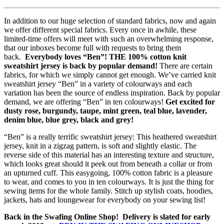
In addition to our huge selection of standard fabrics, now and again
we offer different special fabrics. Every once in awhile, these
limited-time offers will meet with such an overwhelming response,
that our inboxes become full with requests to bring them
back.
Everybody loves “Ben”! THE 100% cotton knit
sweatshirt jersey is back by popular demand!
There are certain
fabrics, for which we simply cannot get enough. We’ve carried knit
sweatshirt jersey “Ben” in a variety of colourways and each
variation has been the source of endless inspiration. Back by popular
demand, we are offering “Ben” in ten colourways!
Get excited for
dusty rose, burgundy, taupe, mint green, teal blue, lavender,
denim blue, blue grey, black and grey!
“Ben” is a really terrific sweatshirt jersey: This heathered sweatshirt
jersey, knit in a zigzag pattern, is soft and slightly elastic. The
reverse side of this material has an interesting texture and structure,
which looks great should it peek out from beneath a collar or from
an upturned cuff. This easygoing, 100% cotton fabric is a pleasure
to wear, and comes to you in ten colourways. It is just the thing for
sewing items for the whole family. Stitch up stylish coats, hoodies,
jackets, hats and loungewear for everybody on your sewing list!
Back in the Swafing Online Shop! Delivery is slated for early