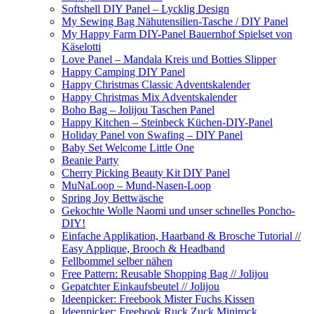
Softshell DIY Panel – Lycklig Design
My Sewing Bag Nähutensilien-Tasche / DIY Panel
My Happy Farm DIY-Panel Bauernhof Spielset von
Käselotti
Love Panel – Mandala Kreis und Botties Slipper
Happy Camping DIY Panel
Happy Christmas Classic Adventskalender
Happy Christmas Mix Adventskalender
Boho Bag – Jolijou Taschen Panel
Happy Kitchen – Steinbeck Küchen-DIY-Panel
Holiday Panel von Swafing – DIY Panel
Baby Set Welcome Little One
Beanie Party
Cherry Picking Beauty Kit DIY Panel
MuNaLoop – Mund-Nasen-Loop
Spring Joy Bettwäsche
Gekochte Wolle Naomi und unser schnelles Poncho-
DIY!
Einfache Applikation, Haarband & Brosche Tutorial //
Easy Applique, Brooch & Headband
Fellbommel selber nähen
Free Pattern: Reusable Shopping Bag // Jolijou
Gepatchter Einkaufsbeutel // Jolijou
Ideenpicker: Freebook Mister Fuchs Kissen
Ideenpicker: Freebook Ruck Zuck Minirock