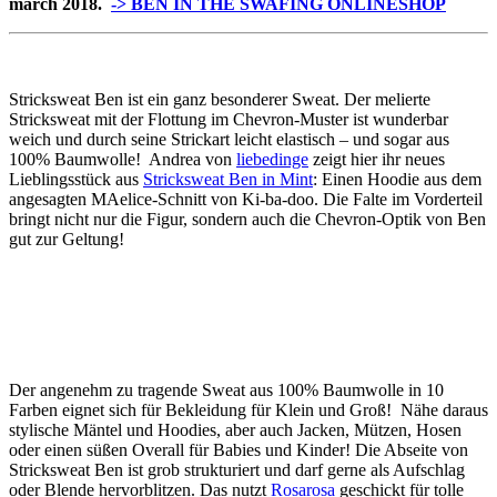
march 2018.
-> BEN IN THE SWAFING ONLINESHOP
Stricksweat Ben ist ein ganz besonderer Sweat. Der melierte
Stricksweat mit der Flottung im Chevron-Muster ist wunderbar
weich und durch seine Strickart leicht elastisch – und sogar aus
100% Baumwolle! Andrea von
liebedinge
zeigt hier ihr neues
Lieblingsstück aus
Stricksweat Ben in Mint
: Einen Hoodie aus dem
angesagten MAelice-Schnitt von Ki-ba-doo. Die Falte im Vorderteil
bringt nicht nur die Figur, sondern auch die Chevron-Optik von Ben
gut zur Geltung!
Der angenehm zu tragende Sweat aus 100% Baumwolle in 10
Farben eignet sich für Bekleidung für Klein und Groß! Nähe daraus
stylische Mäntel und Hoodies, aber auch Jacken, Mützen, Hosen
oder einen süßen Overall für Babies und Kinder! Die Abseite von
Stricksweat Ben ist grob strukturiert und darf gerne als Aufschlag
oder Blende hervorblitzen. Das nutzt
Rosarosa
geschickt für tolle