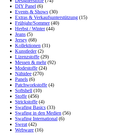
Designerstoffe
(74)
DIY Panel
(6)
Events & Shows
(30)
Extras & Verkaufsunterstützung
(15)
Frühjahr/Sommer
(40)
Herbst / Winter
(44)
Jeans
(5)
Jersey
(68)
Kollektionen
(31)
Kunstleder
(2)
Lizenzstoffe
(29)
Messen & mehr
(92)
Modestoffe
(24)
Nähidee
(270)
Panels
(6)
Patchworkstoffe
(4)
Softshell
(10)
Stoffe
(456)
Strickstoffe
(4)
Swafing Basics
(33)
Swafing in den Medien
(56)
Swafing International
(6)
Sweat
(42)
Webware
(16)