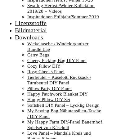
Swafing Herbst-/Winter-Kollektion
2019/20 – Videos
Inspirationen Frühjahr/Sommer 2019
Lizenzstoffe
Bildmaterial
Downloads
Wickeltasche / Windelorganizer
Bundle Bag
Carry Bags
Cherry Picking Bag DIY-Panel
Cozy Pillow DIY
Rosy Cheeks Panel
Tierbeutel – Käselotti Rucksack /
Turnbeutel DIY Panel
Pillow Party DIY Panel
Happy Patchwork Blanket DIY
Happy Pillow DIY Set
Softshell DIY Panel – Lycklig Design
My Sewing Bag Nähutensilien-Tasche
/ DIY Panel
My Happy Farm DIY-Panel Bauernhof
Spielset von Käselotti
Love Panel – Mandala Kreis und
Botties Slipper