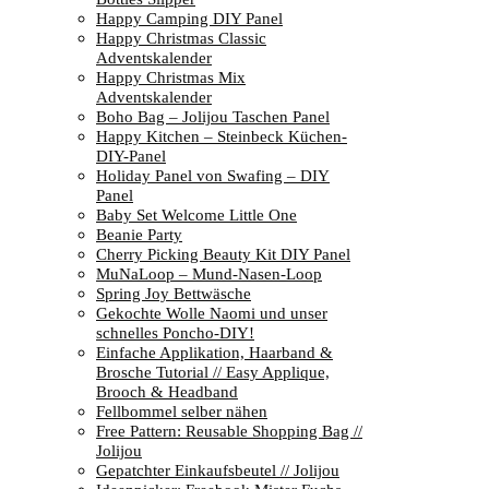
Happy Camping DIY Panel
Happy Christmas Classic
Adventskalender
Happy Christmas Mix
Adventskalender
Boho Bag – Jolijou Taschen Panel
Happy Kitchen – Steinbeck Küchen-
DIY-Panel
Holiday Panel von Swafing – DIY
Panel
Baby Set Welcome Little One
Beanie Party
Cherry Picking Beauty Kit DIY Panel
MuNaLoop – Mund-Nasen-Loop
Spring Joy Bettwäsche
Gekochte Wolle Naomi und unser
schnelles Poncho-DIY!
Einfache Applikation, Haarband &
Brosche Tutorial // Easy Applique,
Brooch & Headband
Fellbommel selber nähen
Free Pattern: Reusable Shopping Bag //
Jolijou
Gepatchter Einkaufsbeutel // Jolijou