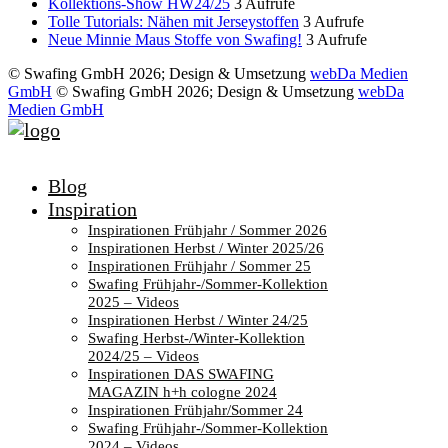
Kollektions-Show HW24/25
3 Aufrufe
Tolle Tutorials: Nähen mit Jerseystoffen
3 Aufrufe
Neue Minnie Maus Stoffe von Swafing!
3 Aufrufe
© Swafing GmbH 2026; Design & Umsetzung
webDa Medien
GmbH
© Swafing GmbH 2026; Design & Umsetzung
webDa
Medien GmbH
Blog
Inspiration
Inspirationen Frühjahr / Sommer 2026
Inspirationen Herbst / Winter 2025/26
Inspirationen Frühjahr / Sommer 25
Swafing Frühjahr-/Sommer-Kollektion
2025 – Videos
Inspirationen Herbst / Winter 24/25
Swafing Herbst-/Winter-Kollektion
2024/25 – Videos
Inspirationen DAS SWAFING
MAGAZIN h+h cologne 2024
Inspirationen Frühjahr/Sommer 24
Swafing Frühjahr-/Sommer-Kollektion
2024 – Videos