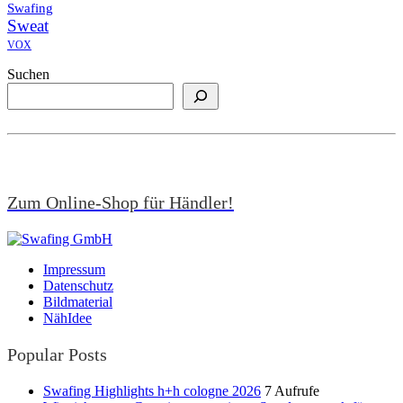
Swafing
Sweat
VOX
Suchen
Zum Online-Shop für Händler!
Impressum
Datenschutz
Bildmaterial
NähIdee
Popular Posts
Swafing Highlights h+h cologne 2026
7 Aufrufe