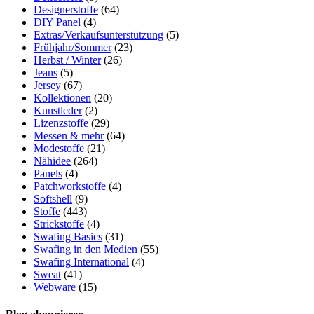
Designerstoffe
(64)
DIY Panel
(4)
Extras/Verkaufsunterstützung
(5)
Frühjahr/Sommer
(23)
Herbst / Winter
(26)
Jeans
(5)
Jersey
(67)
Kollektionen
(20)
Kunstleder
(2)
Lizenzstoffe
(29)
Messen & mehr
(64)
Modestoffe
(21)
Nähidee
(264)
Panels
(4)
Patchworkstoffe
(4)
Softshell
(9)
Stoffe
(443)
Strickstoffe
(4)
Swafing Basics
(31)
Swafing in den Medien
(55)
Swafing International
(4)
Sweat
(41)
Webware
(15)