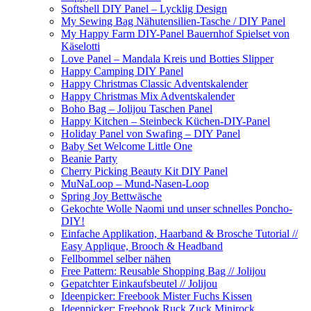
Softshell DIY Panel – Lycklig Design
My Sewing Bag Nähutensilien-Tasche / DIY Panel
My Happy Farm DIY-Panel Bauernhof Spielset von
Käselotti
Love Panel – Mandala Kreis und Botties Slipper
Happy Camping DIY Panel
Happy Christmas Classic Adventskalender
Happy Christmas Mix Adventskalender
Boho Bag – Jolijou Taschen Panel
Happy Kitchen – Steinbeck Küchen-DIY-Panel
Holiday Panel von Swafing – DIY Panel
Baby Set Welcome Little One
Beanie Party
Cherry Picking Beauty Kit DIY Panel
MuNaLoop – Mund-Nasen-Loop
Spring Joy Bettwäsche
Gekochte Wolle Naomi und unser schnelles Poncho-
DIY!
Einfache Applikation, Haarband & Brosche Tutorial //
Easy Applique, Brooch & Headband
Fellbommel selber nähen
Free Pattern: Reusable Shopping Bag // Jolijou
Gepatchter Einkaufsbeutel // Jolijou
Ideenpicker: Freebook Mister Fuchs Kissen
Ideenpicker: Freebook Ruck Zuck Minirock