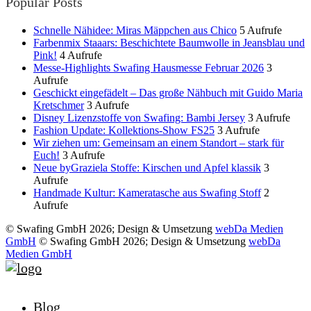
Popular Posts
Schnelle Nähidee: Miras Mäppchen aus Chico
5 Aufrufe
Farbenmix Staaars: Beschichtete Baumwolle in Jeansblau und
Pink!
4 Aufrufe
Messe-Highlights Swafing Hausmesse Februar 2026
3
Aufrufe
Geschickt eingefädelt – Das große Nähbuch mit Guido Maria
Kretschmer
3 Aufrufe
Disney Lizenzstoffe von Swafing: Bambi Jersey
3 Aufrufe
Fashion Update: Kollektions-Show FS25
3 Aufrufe
Wir ziehen um: Gemeinsam an einem Standort – stark für
Euch!
3 Aufrufe
Neue byGraziela Stoffe: Kirschen und Apfel klassik
3
Aufrufe
Handmade Kultur: Kameratasche aus Swafing Stoff
2
Aufrufe
© Swafing GmbH 2026; Design & Umsetzung
webDa Medien
GmbH
© Swafing GmbH 2026; Design & Umsetzung
webDa
Medien GmbH
Blog