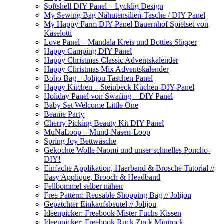
Softshell DIY Panel – Lycklig Design
My Sewing Bag Nähutensilien-Tasche / DIY Panel
My Happy Farm DIY-Panel Bauernhof Spielset von
Käselotti
Love Panel – Mandala Kreis und Botties Slipper
Happy Camping DIY Panel
Happy Christmas Classic Adventskalender
Happy Christmas Mix Adventskalender
Boho Bag – Jolijou Taschen Panel
Happy Kitchen – Steinbeck Küchen-DIY-Panel
Holiday Panel von Swafing – DIY Panel
Baby Set Welcome Little One
Beanie Party
Cherry Picking Beauty Kit DIY Panel
MuNaLoop – Mund-Nasen-Loop
Spring Joy Bettwäsche
Gekochte Wolle Naomi und unser schnelles Poncho-
DIY!
Einfache Applikation, Haarband & Brosche Tutorial //
Easy Applique, Brooch & Headband
Fellbommel selber nähen
Free Pattern: Reusable Shopping Bag // Jolijou
Gepatchter Einkaufsbeutel // Jolijou
Ideenpicker: Freebook Mister Fuchs Kissen
Ideenpicker: Freebook Ruck Zuck Minirock