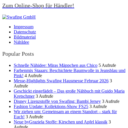
Zum Online-Shop für Händler!
Impressum
Datenschutz
Bildmaterial
NähIdee
Popular Posts
Schnelle Nähidee: Miras Mäppchen aus Chico
5 Aufrufe
Farbenmix Staaars: Beschichtete Baumwolle in Jeansblau und
Pink!
4 Aufrufe
Messe-Highlights Swafing Hausmesse Februar 2026
3
Aufrufe
Geschickt eingefädelt – Das große Nähbuch mit Guido Maria
Kretschmer
3 Aufrufe
Disney Lizenzstoffe von Swafing: Bambi Jersey
3 Aufrufe
Fashion Update: Kollektions-Show FS25
3 Aufrufe
Wir ziehen um: Gemeinsam an einem Standort – stark für
Euch!
3 Aufrufe
Neue byGraziela Stoffe: Kirschen und Apfel klassik
3
Aufrufe