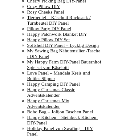
Cherry Picking Bag DIY-Panel
Cozy Pillow DIY
Rosy Cheeks Panel
Tierbeutel – Käselotti Rucksack /
Turnbeutel DIY Panel
Pillow Party DIY Panel
Happy Patchwork Blanket DIY
Happy Pillow DIY Set
Softshell DIY Panel – Lycklig Design
My Sewing Bag Nähutensilien-Tasche
/ DIY Panel
My Happy Farm DIY-Panel Bauernhof
Spielset von Käselotti
Love Panel – Mandala Kreis und
Botties Slipper
Happy Camping DIY Panel
Happy Christmas Classic
Adventskalender
Happy Christmas Mix
Adventskalender
Boho Bag – Jolijou Taschen Panel
Happy Kitchen – Steinbeck Küchen-
DIY-Panel
Holiday Panel von Swafing – DIY
Panel