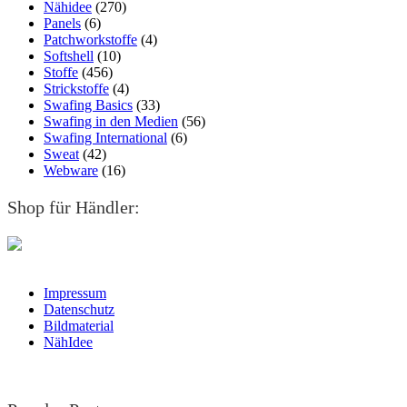
Nähidee
(270)
Panels
(6)
Patchworkstoffe
(4)
Softshell
(10)
Stoffe
(456)
Strickstoffe
(4)
Swafing Basics
(33)
Swafing in den Medien
(56)
Swafing International
(6)
Sweat
(42)
Webware
(16)
Shop für Händler:
Impressum
Datenschutz
Bildmaterial
NähIdee