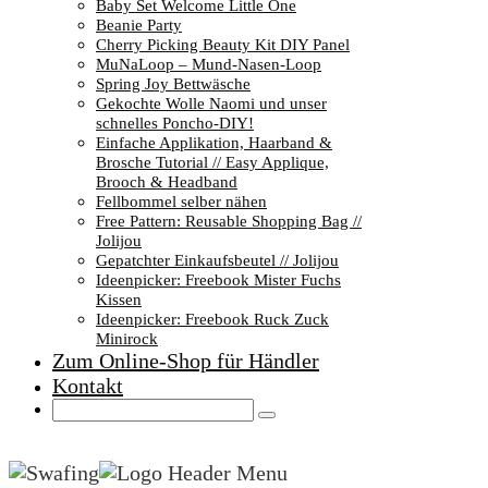
Baby Set Welcome Little One
Beanie Party
Cherry Picking Beauty Kit DIY Panel
MuNaLoop – Mund-Nasen-Loop
Spring Joy Bettwäsche
Gekochte Wolle Naomi und unser
schnelles Poncho-DIY!
Einfache Applikation, Haarband &
Brosche Tutorial // Easy Applique,
Brooch & Headband
Fellbommel selber nähen
Free Pattern: Reusable Shopping Bag //
Jolijou
Gepatchter Einkaufsbeutel // Jolijou
Ideenpicker: Freebook Mister Fuchs
Kissen
Ideenpicker: Freebook Ruck Zuck
Minirock
Zum Online-Shop für Händler
Kontakt