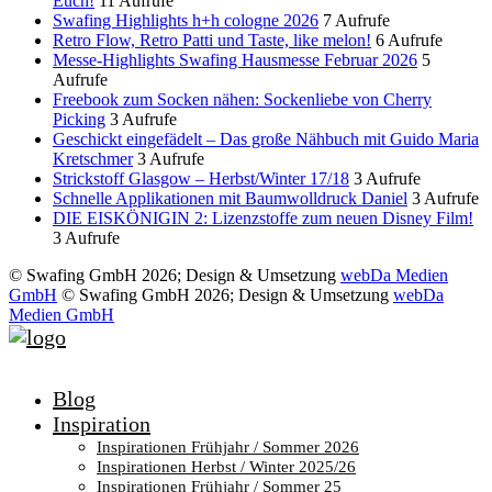
Euch!
11 Aufrufe
Swafing Highlights h+h cologne 2026
7 Aufrufe
Retro Flow, Retro Patti und Taste, like melon!
6 Aufrufe
Messe-Highlights Swafing Hausmesse Februar 2026
5
Aufrufe
Freebook zum Socken nähen: Sockenliebe von Cherry
Picking
3 Aufrufe
Geschickt eingefädelt – Das große Nähbuch mit Guido Maria
Kretschmer
3 Aufrufe
Strickstoff Glasgow – Herbst/Winter 17/18
3 Aufrufe
Schnelle Applikationen mit Baumwolldruck Daniel
3 Aufrufe
DIE EISKÖNIGIN 2: Lizenzstoffe zum neuen Disney Film!
3 Aufrufe
© Swafing GmbH 2026; Design & Umsetzung
webDa Medien
GmbH
© Swafing GmbH 2026; Design & Umsetzung
webDa
Medien GmbH
Blog
Inspiration
Inspirationen Frühjahr / Sommer 2026
Inspirationen Herbst / Winter 2025/26
Inspirationen Frühjahr / Sommer 25