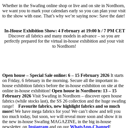
Whether in the Swafing online shop or live and on site in Nordhorn,
we want you to mark your calendars early so you can plan your visit
to the show with ease. That’s why we’re saying now: Save the date!
In-House Exhibition Show: 4 February at 19:00 h / 7 PM CET
Discover all fabrics and many models in advance – so you are
perfectly prepared for the virtual in-house exhibition and your visit
to Nordhorn!
Open house – Special Sale online: 6 – 15 February 2026
It starts
on Friday, 6 february in the morning. Secure all the important in-
house exhibition fabrics before the in-house exhibition on site at the
online in-house exhibition!
Open house in Nordhorn: 13 – 15
February 2026
Visit Swafing in Nordhorn – discover open house
fabrics (while stocks last), the SS 26 collection and the huge swafing
range!
Favourite fabrics, new highlight fabrics and so much
more!
We have mega fabrics for you! We can’t show and tell you
too much today, but soon, we will reveal more soon and show it in
the new in-house Swafing MAGAZINE, in the big in-house
newsletter, on
Instagram
and on our
WhatsApp-Channel
!