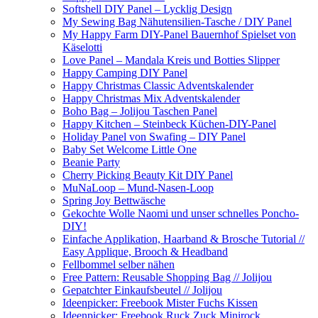
Softshell DIY Panel – Lycklig Design
My Sewing Bag Nähutensilien-Tasche / DIY Panel
My Happy Farm DIY-Panel Bauernhof Spielset von
Käselotti
Love Panel – Mandala Kreis und Botties Slipper
Happy Camping DIY Panel
Happy Christmas Classic Adventskalender
Happy Christmas Mix Adventskalender
Boho Bag – Jolijou Taschen Panel
Happy Kitchen – Steinbeck Küchen-DIY-Panel
Holiday Panel von Swafing – DIY Panel
Baby Set Welcome Little One
Beanie Party
Cherry Picking Beauty Kit DIY Panel
MuNaLoop – Mund-Nasen-Loop
Spring Joy Bettwäsche
Gekochte Wolle Naomi und unser schnelles Poncho-
DIY!
Einfache Applikation, Haarband & Brosche Tutorial //
Easy Applique, Brooch & Headband
Fellbommel selber nähen
Free Pattern: Reusable Shopping Bag // Jolijou
Gepatchter Einkaufsbeutel // Jolijou
Ideenpicker: Freebook Mister Fuchs Kissen
Ideenpicker: Freebook Ruck Zuck Minirock