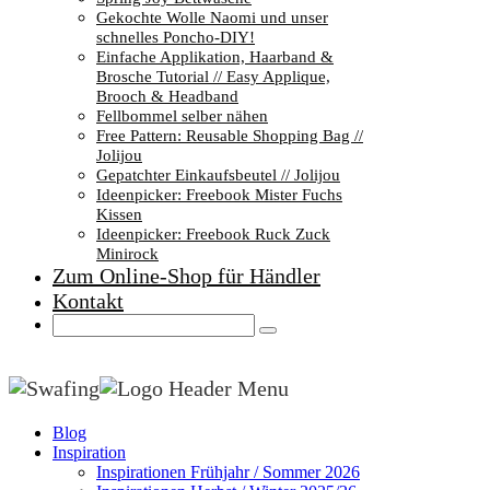
Gekochte Wolle Naomi und unser
schnelles Poncho-DIY!
Einfache Applikation, Haarband &
Brosche Tutorial // Easy Applique,
Brooch & Headband
Fellbommel selber nähen
Free Pattern: Reusable Shopping Bag //
Jolijou
Gepatchter Einkaufsbeutel // Jolijou
Ideenpicker: Freebook Mister Fuchs
Kissen
Ideenpicker: Freebook Ruck Zuck
Minirock
Zum Online-Shop für Händler
Kontakt
Blog
Inspiration
Inspirationen Frühjahr / Sommer 2026