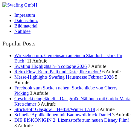
Impressum
Datenschutz
Bildmaterial
NähIdee
Popular Posts
Wir ziehen um: Gemeinsam an einem Standort – stark für
Euch!
11 Aufrufe
Swafing Highlights h+h cologne 2026
7 Aufrufe
Retro Flow, Retro Patti und Taste, like melon!
6 Aufrufe
Messe-Highlights Swafing Hausmesse Februar 2026
5
Aufrufe
Freebook zum Socken nähen: Sockenliebe von Cherry
Picking
3 Aufrufe
Geschickt eingefädelt – Das große Nähbuch mit Guido Maria
Kretschmer
3 Aufrufe
Strickstoff Glasgow – Herbst/Winter 17/18
3 Aufrufe
Schnelle Applikationen mit Baumwolldruck Daniel
3 Aufrufe
DIE EISKÖNIGIN 2: Lizenzstoffe zum neuen Disney Film!
3 Aufrufe