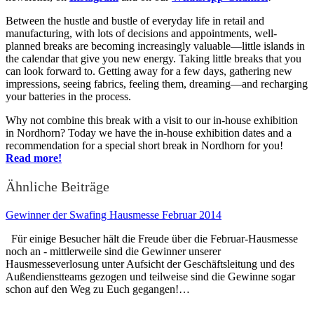
Between the hustle and bustle of everyday life in retail and
manufacturing, with lots of decisions and appointments, well-
planned breaks are becoming increasingly valuable—little islands in
the calendar that give you new energy. Taking little breaks that you
can look forward to. Getting away for a few days, gathering new
impressions, seeing fabrics, feeling them, dreaming—and recharging
your batteries in the process.
Why not combine this break with a visit to our in-house exhibition
in Nordhorn? Today we have the in-house exhibition dates and a
recommendation for a special short break in Nordhorn for you!
Read more!
Ähnliche Beiträge
Gewinner der Swafing Hausmesse Februar 2014
Für einige Besucher hält die Freude über die Februar-Hausmesse
noch an - mittlerweile sind die Gewinner unserer
Hausmesseverlosung unter Aufsicht der Geschäftsleitung und des
Außendienstteams gezogen und teilweise sind die Gewinne sogar
schon auf den Weg zu Euch gegangen!…