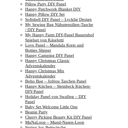
Pillow Party DIY Panel
Happy Patchwork Blanket DIY
Happy Pillow DIY Set
Softshell DIY Panel – Lycklig Design
My Sewing Bag Nähutensilien-Tasche
/ DIY Panel
My Happy Farm DIY-Panel Bauernhof
Spielset von Käselotti
Love Panel – Mandala Kreis und
Botties Slipper
Happy Camping DIY Panel
Happy Christmas Classic
Adventskalender
Happy Christmas Mix
Adventskalender
Boho Bag – Jolijou Taschen Panel
Happy Kitchen – Steinbeck Küchen-
DIY-Panel
Holiday Panel von Swafing – DIY
Panel
Baby Set Welcome Little One
Beanie Party
Cherry Picking Beauty Kit DIY Panel
MuNaLoop – Mund-Nasen-Loop
Spring Joy Bettwäsche