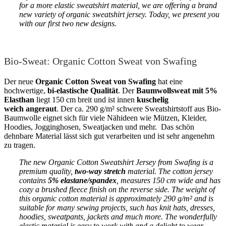
for a more elastic sweatshirt material, we are offering a brand
new variety of organic sweatshirt jersey. Today, we present you
with our first two new designs.
Bio-Sweat: Organic Cotton Sweat von Swafing
Der neue
Organic Cotton Sweat von Swafing
hat eine
hochwertige,
bi-elastische Qualität
. Der
Baumwollsweat mit 5%
Elasthan
liegt 150 cm breit und ist innen
kuschelig
weich angeraut
. Der ca. 290 g/m² schwere Sweatshirtstoff aus Bio-
Baumwolle eignet sich für viele Nähideen wie Mützen, Kleider,
Hoodies, Jogginghosen, Sweatjacken und mehr. Das schön
dehnbare Material lässt sich gut verarbeiten und ist sehr angenehm
zu tragen.
The new Organic Cotton Sweatshirt Jersey from Swafing is a
premium quality,
two-way stretch
material. The cotton jersey
contains
5% elastane/spandex
, measures 150 cm wide and has
cozy a brushed fleece finish on the reverse side. The weight of
this organic cotton material is approximately 290 g/m² and is
suitable for many sewing projects, such has knit hats, dresses,
hoodies, sweatpants, jackets and much more. The wonderfully
elastic material is easy to work with and a delight to wear.