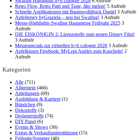
Swafing Highlights h+h cologne 2026
6 Aufrufe
Retro Flow, Retro Patti und Taste, like melon!
5 Aufrufe
Schnelle Applikationen mit Baumwolldruck Daniel
3 Aufrufe
Apfeljersey byGraziela – neu bei Swafing!
3 Aufrufe
Messe-Highlights Swafing Hausmesse Frühjahr 2025
3
Aufrufe
DIE EISKÖNIGIN 2: Lizenzstoffe zum neuen Disney Film!
3 Aufrufe
Messespecials zur virtuellen h+h cologne 2020
3 Aufrufe
Apfelkissen Freebook: MyLeni Apples zum Kuscheln!
2
Aufrufe
Kategorien
Alle
(711)
Allgemein
(466)
Anleitungen
(69)
Ausbildung & Karriere
(1)
Bündchen
(9)
Dekostoffe
(3)
Designerstoffe
(74)
DIY Panel
(6)
Events & Shows
(30)
Extras & Verkaufsunterstützung
(15)
Frühjahr/Sommer
(40)