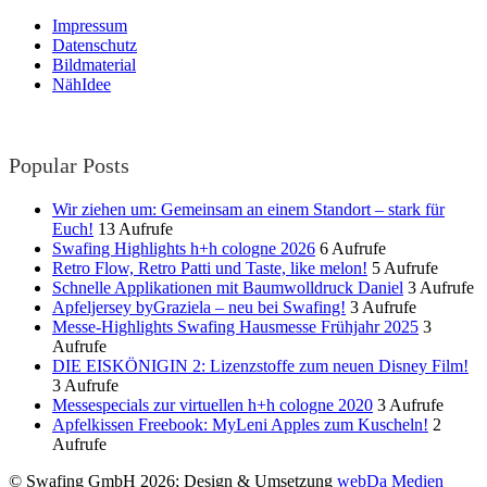
Impressum
Datenschutz
Bildmaterial
NähIdee
Popular Posts
Wir ziehen um: Gemeinsam an einem Standort – stark für
Euch!
13 Aufrufe
Swafing Highlights h+h cologne 2026
6 Aufrufe
Retro Flow, Retro Patti und Taste, like melon!
5 Aufrufe
Schnelle Applikationen mit Baumwolldruck Daniel
3 Aufrufe
Apfeljersey byGraziela – neu bei Swafing!
3 Aufrufe
Messe-Highlights Swafing Hausmesse Frühjahr 2025
3
Aufrufe
DIE EISKÖNIGIN 2: Lizenzstoffe zum neuen Disney Film!
3 Aufrufe
Messespecials zur virtuellen h+h cologne 2020
3 Aufrufe
Apfelkissen Freebook: MyLeni Apples zum Kuscheln!
2
Aufrufe
© Swafing GmbH 2026; Design & Umsetzung
webDa Medien