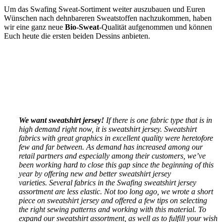
Um das Swafing Sweat-Sortiment weiter auszubauen und Euren
Wünschen nach dehnbareren Sweatstoffen nachzukommen, haben
wir eine ganz neue
Bio-Sweat
-Qualität aufgenommen und können
Euch heute die ersten beiden Dessins anbieten.
We want sweatshirt jersey!
If there is one fabric type that is in
high demand right now, it is sweatshirt jersey. Sweatshirt
fabrics with great graphics in excellent quality were heretofore
few and far between. As demand has increased among our
retail partners and especially among their customers, we’ve
been working hard to close this gap since the beginning of this
year by offering new and better sweatshirt jersey
varieties. Several fabrics in the Swafing sweatshirt jersey
assortment are less elastic. Not too long ago, we wrote a short
piece on sweatshirt jersey and offered a few tips on selecting
the right sewing patterns and working with this material. To
expand our sweatshirt assortment, as well as to fulfill your wish