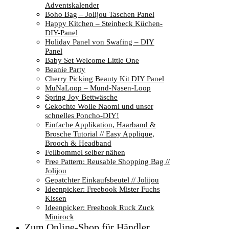
Adventskalender
Boho Bag – Jolijou Taschen Panel
Happy Kitchen – Steinbeck Küchen-
DIY-Panel
Holiday Panel von Swafing – DIY
Panel
Baby Set Welcome Little One
Beanie Party
Cherry Picking Beauty Kit DIY Panel
MuNaLoop – Mund-Nasen-Loop
Spring Joy Bettwäsche
Gekochte Wolle Naomi und unser
schnelles Poncho-DIY!
Einfache Applikation, Haarband &
Brosche Tutorial // Easy Applique,
Brooch & Headband
Fellbommel selber nähen
Free Pattern: Reusable Shopping Bag //
Jolijou
Gepatchter Einkaufsbeutel // Jolijou
Ideenpicker: Freebook Mister Fuchs
Kissen
Ideenpicker: Freebook Ruck Zuck
Minirock
Zum Online-Shop für Händler