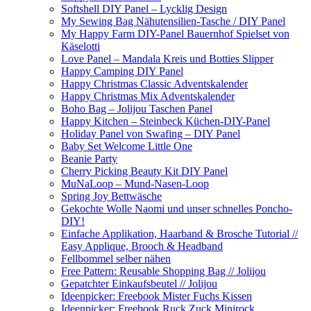
Softshell DIY Panel – Lycklig Design
My Sewing Bag Nähutensilien-Tasche / DIY Panel
My Happy Farm DIY-Panel Bauernhof Spielset von
Käselotti
Love Panel – Mandala Kreis und Botties Slipper
Happy Camping DIY Panel
Happy Christmas Classic Adventskalender
Happy Christmas Mix Adventskalender
Boho Bag – Jolijou Taschen Panel
Happy Kitchen – Steinbeck Küchen-DIY-Panel
Holiday Panel von Swafing – DIY Panel
Baby Set Welcome Little One
Beanie Party
Cherry Picking Beauty Kit DIY Panel
MuNaLoop – Mund-Nasen-Loop
Spring Joy Bettwäsche
Gekochte Wolle Naomi und unser schnelles Poncho-
DIY!
Einfache Applikation, Haarband & Brosche Tutorial //
Easy Applique, Brooch & Headband
Fellbommel selber nähen
Free Pattern: Reusable Shopping Bag // Jolijou
Gepatchter Einkaufsbeutel // Jolijou
Ideenpicker: Freebook Mister Fuchs Kissen
Ideenpicker: Freebook Ruck Zuck Minirock