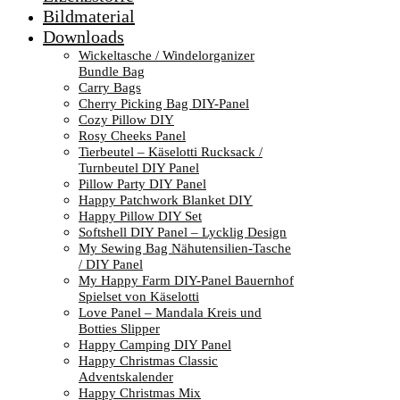
Bildmaterial
Downloads
Wickeltasche / Windelorganizer
Bundle Bag
Carry Bags
Cherry Picking Bag DIY-Panel
Cozy Pillow DIY
Rosy Cheeks Panel
Tierbeutel – Käselotti Rucksack /
Turnbeutel DIY Panel
Pillow Party DIY Panel
Happy Patchwork Blanket DIY
Happy Pillow DIY Set
Softshell DIY Panel – Lycklig Design
My Sewing Bag Nähutensilien-Tasche
/ DIY Panel
My Happy Farm DIY-Panel Bauernhof
Spielset von Käselotti
Love Panel – Mandala Kreis und
Botties Slipper
Happy Camping DIY Panel
Happy Christmas Classic
Adventskalender
Happy Christmas Mix