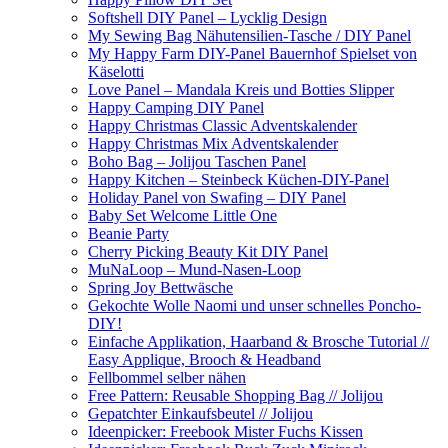
Softshell DIY Panel – Lycklig Design
My Sewing Bag Nähutensilien-Tasche / DIY Panel
My Happy Farm DIY-Panel Bauernhof Spielset von
Käselotti
Love Panel – Mandala Kreis und Botties Slipper
Happy Camping DIY Panel
Happy Christmas Classic Adventskalender
Happy Christmas Mix Adventskalender
Boho Bag – Jolijou Taschen Panel
Happy Kitchen – Steinbeck Küchen-DIY-Panel
Holiday Panel von Swafing – DIY Panel
Baby Set Welcome Little One
Beanie Party
Cherry Picking Beauty Kit DIY Panel
MuNaLoop – Mund-Nasen-Loop
Spring Joy Bettwäsche
Gekochte Wolle Naomi und unser schnelles Poncho-
DIY!
Einfache Applikation, Haarband & Brosche Tutorial //
Easy Applique, Brooch & Headband
Fellbommel selber nähen
Free Pattern: Reusable Shopping Bag // Jolijou
Gepatchter Einkaufsbeutel // Jolijou
Ideenpicker: Freebook Mister Fuchs Kissen