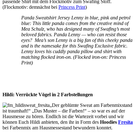
passende Shirt mit dem Flockmotiv zum Swafing Stoff.
(Flockmotiv: demnächst bei
Princess Print
)
Panda Sweatshirt Jersey Lenny in blue, pink and petrol
blue:
This little panda comes from the creative mind of
Mea Schulz, who has designed many of Swafing’s most
beloved fabrics. Panda Lenny — who can resist those
eyes?
Mea’s son Lenny is a big fan of this cheeky panda
and is the namesake for this Swafing Exclusive fabric.
Lenny loves his cuddly panda pillow and shirt with
matching flocked iron-on. (Flocked iron-on: Princess
Print)
Hildi: Verrückte Vögel in 2 Farbstellungen
„Der geblümte Sweat am Farbenmixstand
ist traumhaft!“ „Das Muster – die Farben!“ – so war es auf der
Hausmesse zu hören. Endlich ist die Wartezeit vorbei und wir
können Euch Hildi anbieten, den ihr in Form des
Hoodies
Fresita
bei Farbenmix am Hausmessestand bewundern konntet.