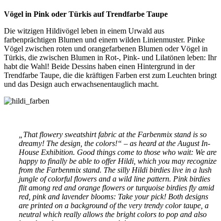
Vögel in Pink oder Türkis auf Trendfarbe Taupe
Die witzigen Hildivögel leben in einem Urwald aus
farbenprächtigen Blumen und einem wilden Linienmuster. Pinke
Vögel zwischen roten und orangefarbenen Blumen oder Vögel in
Türkis, die zwischen Blumen in Rot-, Pink- und Lilatönen leben: Ihr
habt die Wahl! Beide Dessins haben einen Hintergrund in der
Trendfarbe Taupe, die die kräftigen Farben erst zum Leuchten bringt
und das Design auch erwachsenentauglich macht.
„That flowery sweatshirt fabric at the Farbenmix stand is so
dreamy! The design, the colors!“ – as heard at the August In-
House Exhibition. Good things come to those who wait: We are
happy to finally be able to offer Hildi, which you may recognize
from the Farbenmix stand.
The silly Hildi birdies live in a lush
jungle of colorful flowers and a wild line pattern. Pink birdies
flit among red and orange flowers or turquoise birdies fly amid
red, pink and lavender blooms: Take your pick! Both designs
are printed on a background of the very trendy color taupe, a
neutral which really allows the bright colors to pop and also