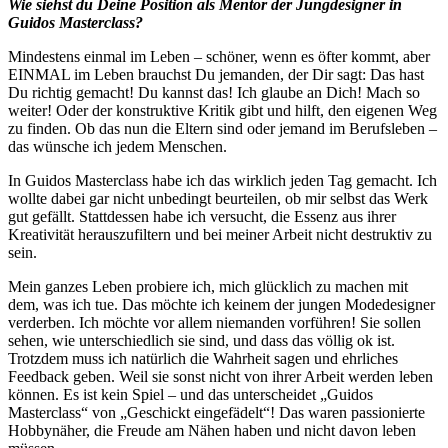
Wie siehst du Deine Position als Mentor der Jungdesigner in
Guidos Masterclass?
Mindestens einmal im Leben – schöner, wenn es öfter kommt, aber
EINMAL im Leben brauchst Du jemanden, der Dir sagt: Das hast
Du richtig gemacht! Du kannst das! Ich glaube an Dich! Mach so
weiter! Oder der konstruktive Kritik gibt und hilft, den eigenen Weg
zu finden. Ob das nun die Eltern sind oder jemand im Berufsleben –
das wünsche ich jedem Menschen.
In Guidos Masterclass habe ich das wirklich jeden Tag gemacht. Ich
wollte dabei gar nicht unbedingt beurteilen, ob mir selbst das Werk
gut gefällt. Stattdessen habe ich versucht, die Essenz aus ihrer
Kreativität herauszufiltern und bei meiner Arbeit nicht destruktiv zu
sein.
Mein ganzes Leben probiere ich, mich glücklich zu machen mit
dem, was ich tue. Das möchte ich keinem der jungen Modedesigner
verderben. Ich möchte vor allem niemanden vorführen! Sie sollen
sehen, wie unterschiedlich sie sind, und dass das völlig ok ist.
Trotzdem muss ich natürlich die Wahrheit sagen und ehrliches
Feedback geben. Weil sie sonst nicht von ihrer Arbeit werden leben
können. Es ist kein Spiel – und das unterscheidet „Guidos
Masterclass“ von „Geschickt eingefädelt“! Das waren passionierte
Hobbynäher, die Freude am Nähen haben und nicht davon leben