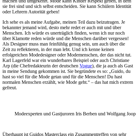
machen und umgekehrt. Mode kann Kinder Respekt geben, in dem
sie frei sind und sich selbst entscheiden. Sie kann Schülern Identität
oder Lehrern Autorität geben!
Ich sehe es als meine Aufgabe, meinen Teil dazu beizutragen. Je
bekannter jemand wird, desto mehr redet er auch mit und über
Menschen. Ich würde es unerträglich finden, wenn ich nur noch
über Klamotte reden würde und die Menschen darüber vergessen!
Als Designer muss man feinfühlig genug sein, um auch über die
Zeit zu reflektieren, in der man lebt. Und ich kenne keinen
erfolgreichen Modedesigner oder Modemenschen, der das nicht tut.
Karl Lagerfeld war ein wunderbares Beispiel oder auch Christiane
Arp (die Chefredakteurin der deutschen
Vogue
), die ja auch als Gast
in meine Sendung gekommen ist. Sie begründete es so: „Guido, du
hast so viel für die Mode getan und für die Menschen! Du hast
normalen Menschen erzählt, wie Mode geht.“ – das hat mich extrem
gefreut.
Modeexperten und Gastjuroren Iris Berben und Wolfgang Joo
Überhaupt ist Guidos Masterclass ein Zusammentreffen von sehr