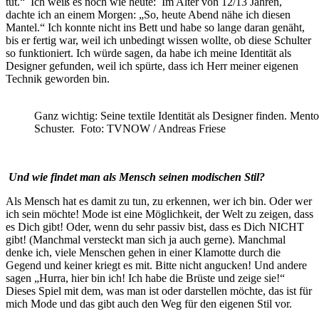
tut.“ Ich weiß es noch wie heute: Im Alter von 12/13 Jahren,
dachte ich an einem Morgen: „So, heute Abend nähe ich diesen
Mantel.“ Ich konnte nicht ins Bett und habe so lange daran genäht,
bis er fertig war, weil ich unbedingt wissen wollte, ob diese Schulter
so funktioniert. Ich würde sagen, da habe ich meine Identität als
Designer gefunden, weil ich spürte, dass ich Herr meiner eigenen
Technik geworden bin.
Ganz wichtig: Seine textile Identität als Designer finden. Me
Schuster. Foto: TVNOW / Andreas Friese
Und wie findet man als Mensch seinen modischen Stil?
Als Mensch hat es damit zu tun, zu erkennen, wer ich bin. Oder wer
ich sein möchte! Mode ist eine Möglichkeit, der Welt zu zeigen, dass
es Dich gibt! Oder, wenn du sehr passiv bist, dass es Dich NICHT
gibt! (Manchmal versteckt man sich ja auch gerne). Manchmal
denke ich, viele Menschen gehen in einer Klamotte durch die
Gegend und keiner kriegt es mit. Bitte nicht angucken! Und andere
sagen „Hurra, hier bin ich! Ich habe die Brüste und zeige sie!“
Dieses Spiel mit dem, was man ist oder darstellen möchte, das ist für
mich Mode und das gibt auch den Weg für den eigenen Stil vor.