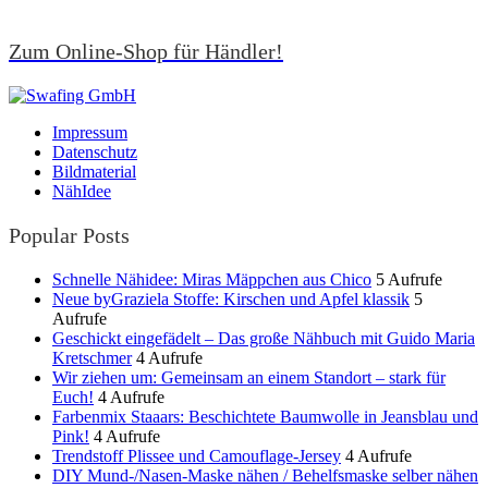
Zum Online-Shop für Händler!
Impressum
Datenschutz
Bildmaterial
NähIdee
Popular Posts
Schnelle Nähidee: Miras Mäppchen aus Chico
5 Aufrufe
Neue byGraziela Stoffe: Kirschen und Apfel klassik
5
Aufrufe
Geschickt eingefädelt – Das große Nähbuch mit Guido Maria
Kretschmer
4 Aufrufe
Wir ziehen um: Gemeinsam an einem Standort – stark für
Euch!
4 Aufrufe
Farbenmix Staaars: Beschichtete Baumwolle in Jeansblau und
Pink!
4 Aufrufe
Trendstoff Plissee und Camouflage-Jersey
4 Aufrufe
DIY Mund-/Nasen-Maske nähen / Behelfsmaske selber nähen