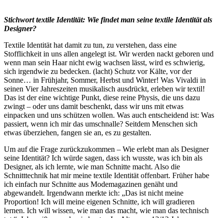
Stichwort textile Identität: Wie findet man seine textile Identität als
Designer?
Textile Identität hat damit zu tun, zu verstehen, dass eine
Stofflichkeit in uns allen angelegt ist. Wir werden nackt geboren und
wenn man sein Haar nicht ewig wachsen lässt, wird es schwierig,
sich irgendwie zu bedecken. (lacht) Schutz vor Kälte, vor der
Sonne… in Frühjahr, Sommer, Herbst und Winter! Was Vivaldi in
seinen Vier Jahreszeiten musikalisch ausdrückt, erleben wir textil!
Das ist der eine wichtige Punkt, diese reine Physis, die uns dazu
zwingt – oder uns damit beschenkt, dass wir uns mit etwas
einpacken und uns schützen wollen. Was auch entscheidend ist: Was
passiert, wenn ich mir das umschnalle? Seitdem Menschen sich
etwas überziehen, fangen sie an, es zu gestalten.
Um auf die Frage zurückzukommen – Wie erlebt man als Designer
seine Identität? Ich würde sagen, dass ich wusste, was ich bin als
Designer, als ich lernte, wie man Schnitte macht. Also die
Schnitttechnik hat mir meine textile Identität offenbart. Früher habe
ich einfach nur Schnitte aus Modemagazinen genäht und
abgewandelt. Irgendwann merkte ich: „Das ist nicht meine
Proportion! Ich will meine eigenen Schnitte, ich will gradieren
lernen. Ich will wissen, wie man das macht, wie man das technisch