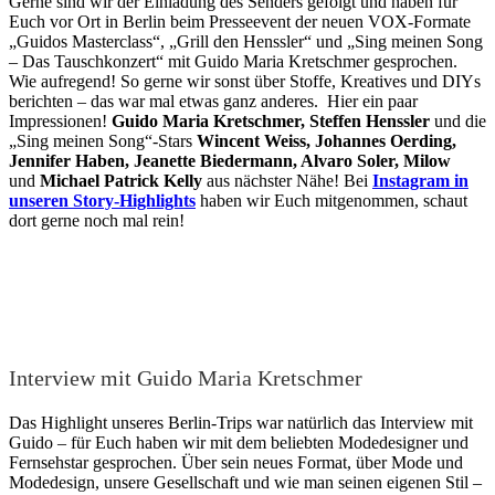
Gerne sind wir der Einladung des Senders gefolgt und haben für
Euch vor Ort in Berlin beim Presseevent der neuen VOX-Formate
„Guidos Masterclass“, „Grill den Henssler“ und „Sing meinen Song
– Das Tauschkonzert“ mit Guido Maria Kretschmer gesprochen.
Wie aufregend! So gerne wir sonst über Stoffe, Kreatives und DIYs
berichten – das war mal etwas ganz anderes. Hier ein paar
Impressionen!
Guido Maria Kretschmer, Steffen Henssler
und die
„Sing meinen Song“-Stars
Wincent Weiss, Johannes Oerding,
Jennifer Haben, Jeanette Biedermann, Alvaro Soler, Milow
und
Michael Patrick Kelly
aus nächster Nähe! Bei
Instagram in
unseren Story-Highlights
haben wir Euch mitgenommen, schaut
dort gerne noch mal rein!
Interview mit Guido Maria Kretschmer
Das Highlight unseres Berlin-Trips war natürlich das Interview mit
Guido – für Euch haben wir mit dem beliebten Modedesigner und
Fernsehstar gesprochen. Über sein neues Format, über Mode und
Modedesign, unsere Gesellschaft und wie man seinen eigenen Stil –