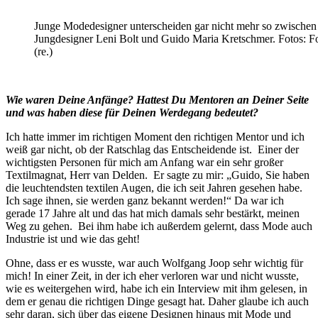
Junge Modedesigner unterscheiden gar nicht mehr so zwischen 
Jungdesigner Leni Bolt und Guido Maria Kretschmer. Fotos: F
(re.)
Wie waren Deine Anfänge? Hattest Du Mentoren an Deiner Seite
und was haben diese für Deinen Werdegang bedeutet?
Ich hatte immer im richtigen Moment den richtigen Mentor und ich
weiß gar nicht, ob der Ratschlag das Entscheidende ist. Einer der
wichtigsten Personen für mich am Anfang war ein sehr großer
Textilmagnat, Herr van Delden. Er sagte zu mir: „Guido, Sie haben
die leuchtendsten textilen Augen, die ich seit Jahren gesehen habe.
Ich sage ihnen, sie werden ganz bekannt werden!“ Da war ich
gerade 17 Jahre alt und das hat mich damals sehr bestärkt, meinen
Weg zu gehen. Bei ihm habe ich außerdem gelernt, dass Mode auch
Industrie ist und wie das geht!
Ohne, dass er es wusste, war auch Wolfgang Joop sehr wichtig für
mich! In einer Zeit, in der ich eher verloren war und nicht wusste,
wie es weitergehen wird, habe ich ein Interview mit ihm gelesen, in
dem er genau die richtigen Dinge gesagt hat. Daher glaube ich auch
sehr daran, sich über das eigene Designen hinaus mit Mode und