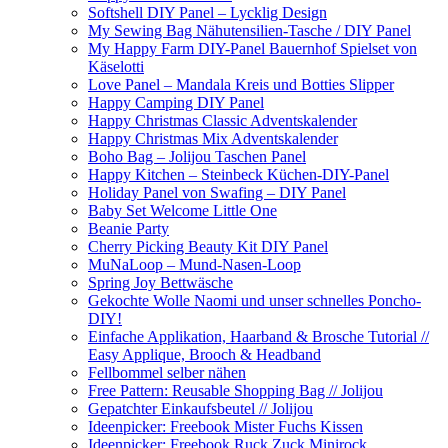
Softshell DIY Panel – Lycklig Design
My Sewing Bag Nähutensilien-Tasche / DIY Panel
My Happy Farm DIY-Panel Bauernhof Spielset von
Käselotti
Love Panel – Mandala Kreis und Botties Slipper
Happy Camping DIY Panel
Happy Christmas Classic Adventskalender
Happy Christmas Mix Adventskalender
Boho Bag – Jolijou Taschen Panel
Happy Kitchen – Steinbeck Küchen-DIY-Panel
Holiday Panel von Swafing – DIY Panel
Baby Set Welcome Little One
Beanie Party
Cherry Picking Beauty Kit DIY Panel
MuNaLoop – Mund-Nasen-Loop
Spring Joy Bettwäsche
Gekochte Wolle Naomi und unser schnelles Poncho-
DIY!
Einfache Applikation, Haarband & Brosche Tutorial //
Easy Applique, Brooch & Headband
Fellbommel selber nähen
Free Pattern: Reusable Shopping Bag // Jolijou
Gepatchter Einkaufsbeutel // Jolijou
Ideenpicker: Freebook Mister Fuchs Kissen
Ideenpicker: Freebook Ruck Zuck Minirock